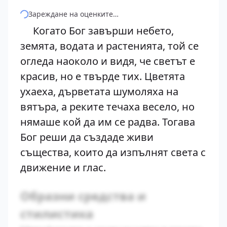
Зареждане на оценките…
Когато Бог завърши небето,
земята, водата и растенията, той се
огледа наоколо и видя, че светът е
красив, но е твърде тих. Цветята
ухаеха, дърветата шумоляха на
вятъра, а реките течаха весело, но
нямаше кой да им се радва. Тогава
Бог реши да създаде живи
същества, които да изпълнят света с
движение и глас.
Образни средства и
стилистика