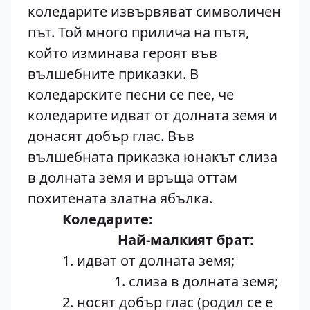
коледарите извървяват символичен
път. Той много прилича на пътя,
който изминава героят във
вълшебните приказки. В
коледарските песни се пее, че
коледарите идват от долната земя и
донасят добър глас. Във
вълшебната приказка юнакът слиза
в долната земя и връща оттам
похитената златна ябълка.
Коледарите:
Най-малкият брат:
1. идват от долната земя;
1. слиза в долната земя;
2. носят добър глас (родил се е