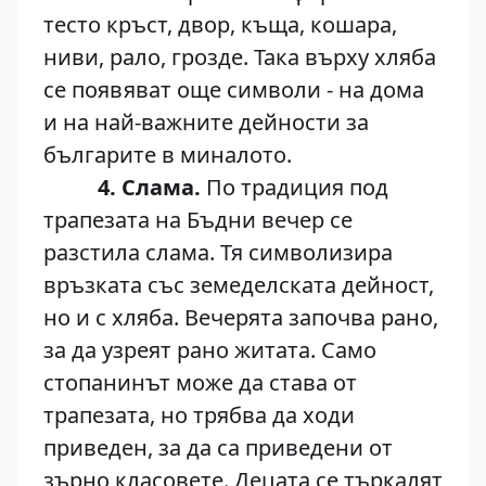
тесто кръст, двор, къща, кошара,
ниви, рало, грозде. Така върху хляба
се появяват още символи - на дома
и на най-важните дейности за
българите в миналото.
4. Слама.
По традиция под
трапезата на Бъдни вечер се
разстила слама. Тя символизира
връзката със земеделската дейност,
но и с хляба. Вечерята започва рано,
за да узреят рано житата. Само
стопанинът може да става от
трапезата, но трябва да ходи
приведен, за да са приведени от
зърно класовете. Децата се търкалят