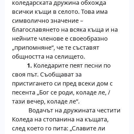
коледарската дружина обхожда
всички къщи в селото. Това има
символично значение –
благославянето на всяка къща и на
нейните членове е своеобразно
„припомняне“, че те съставят
общността на селището.
1.
Коледарите пеят песни по
своя път. Съобщават за
пристигането си пред всеки дом с
песента „Бог се роди, коладе ле, /
тази вечер, коладе ле“.
Водачът на дружината честити
Коледа на стопанина на къщата,
след което го пита: „Славите ли