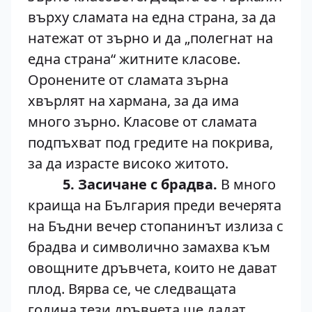
върху сламата на една страна, за да
натежат от зърно и да „полегнат на
една страна“ житните класове.
Оронените от сламата зърна
хвърлят на хармана, за да има
много зърно. Класове от сламата
подпъхват под гредите на покрива,
за да израсте високо житото.
5. Засичане с брадва.
В много
краища на България преди вечерята
на Бъдни вечер стопанинът излиза с
брадва и символично замахва към
овощните дръвчета, които не дават
плод. Вярва се, че следващата
година тези дръвчета ще дадат