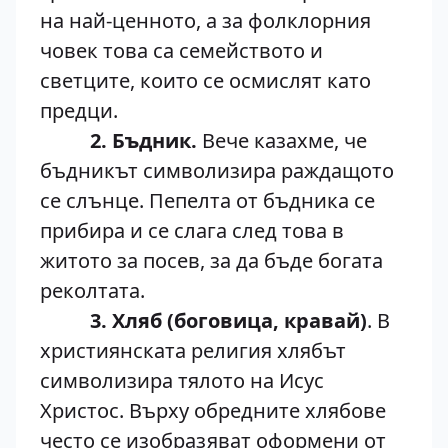
на най-ценното, а за фолклорния
човек това са семейството и
светците, които се осмислят като
предци.
2. Бъдник.
Вече казахме, че
бъдникът символизира раждащото
се слънце. Пепелта от бъдника се
прибира и се слага след това в
житото за посев, за да бъде богата
реколтата.
3. Хляб (боговица, кравай)
. В
християнската религия хлябът
символизира тялото на Исус
Христос. Върху обредните хлябове
често се изобразяват оформени от