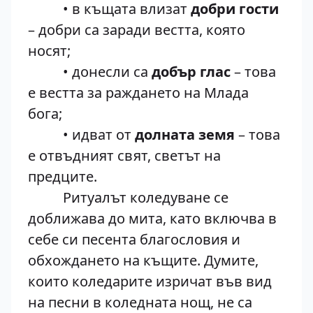
• в къщата влизат
добри гости
– добри са заради вестта, която
носят;
• донесли са
добър глас
– това
е вестта за раждането на Млада
бога;
• идват от
долната земя
– това
е отвъдният свят, светът на
предците.
Ритуалът коледуване се
доближава до мита, като включва в
себе си песента благословия и
обхождането на къщите. Думите,
които коледарите изричат във вид
на песни в коледната нощ, не са