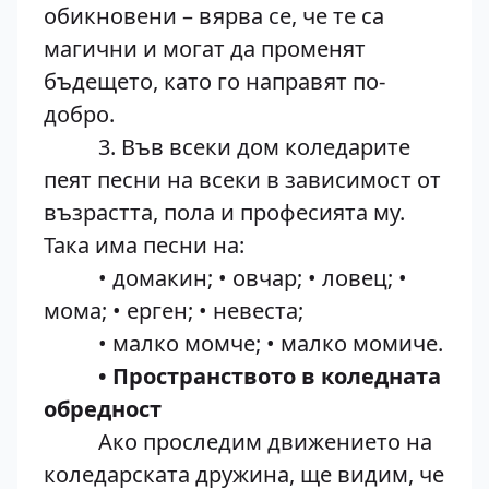
обикновени – вярва се, че те са
магични и могат да променят
бъдещето, като го направят по-
добро.
3. Във всеки дом коледарите
пеят песни на всеки в зависимост от
възрастта, пола и професията му.
Така има песни на:
• домакин; • овчар; • ловец; •
мома; • ерген; • невеста;
• малко момче; • малко момиче.
• Пространството в коледната
обредност
Ако проследим движението на
коледарската дружина, ще видим, че