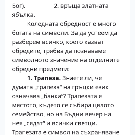
Бог). 2. връща златната
ябълка.
Коледната обредност е много
богата на символи. За да успеем да
разберем всичко, което казват
обредите, трябва да познаваме
символното значение на отделните
обредни предмети:
1. Трапеза.
Знаете ли, че
думата „трапеза“ на гръцки език
означава „банка“? Трапезата е
мястото, където се събира цялото
семейство, но на Бъдни вечер на
нея „сядат“ и всички светци.
Трапезата е символ на съхраняване