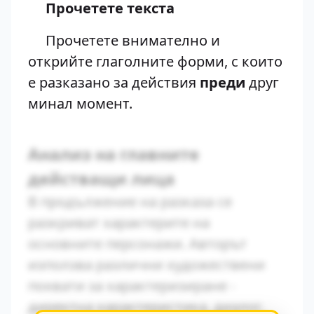
Прочетете текста
Прочетете внимателно и
открийте глаголните форми, с които
е разказано за действия
преди
друг
минал момент.
Анализ на главните
действащи лица
В продължение на разказа се
разкриват характерите на
основните персонажи. Авторът
използва различни художествени
похвати за характеризиране -
директна характеристика, диалог,