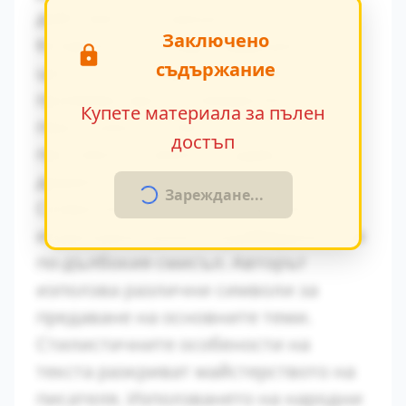
действия и вътрешен монолог.
Заключено
Конфликтът между традиционните
съдържание
ценности и модерните идеи се
проявява ярко в поведението на
Купете материала за пълен
персонажите. Това
достъп
противопоставяне създава
драматично напрежение.
Зареждане...
Символиката в произведението
играе важна роля за разбирането на
по-дълбокия смисъл. Авторът
използва различни символи за
предаване на основните теми.
Стилистичните особености на
текста разкриват майстерството на
писателя. Използването на народни