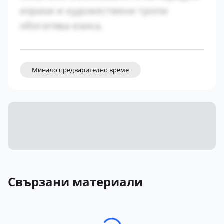
изрази и художествени тропи
обогатява езика.
Минало предварително време
Свързани материали