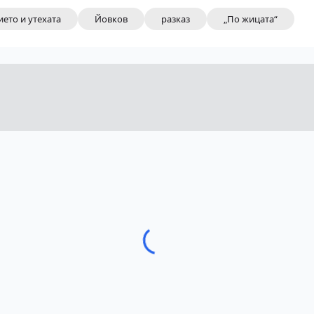
ието и утехата
Йовков
разказ
„По жицата“