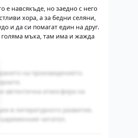
о е навсякъде, но заедно с него
стливи хора, а за бедни селяни,
до и да си помагат един на друг.
а голяма мъка, там има и жажда
ирането на произведението.
ероите.
ки автентична атмосфера на
ии в литературното развитие.
съвременния читател.