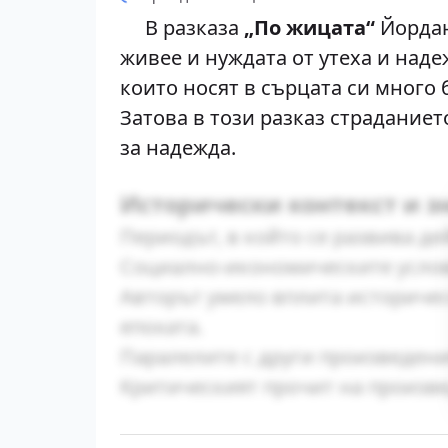
В разказа
„По жицата“
Йордан
живее и нуждата от утеха и наде
които носят в сърцата си много б
Затова в този разказ страданиет
за надежда.
Исторически контекст и з
Периодът, в който се развива де
Социално-икономическите услов
Авторът умело вплита историчес
епохата.
Паралелите с други произведени
Критическият прочит на произве