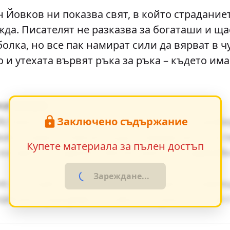
 Йовков ни показва свят, в който страданиет
жда. Писателят не разказва за богаташи и ща
олка, но все пак намират сили да вярват в чу
о и утехата вървят ръка за ръка – където им
начение
Заключено съдържание
йствието, е от съществено значение за разб
ия оказват влияние върху поведението на г
Купете материала за пълен достъп
ки факти в художествения разказ, създавай
Зареждане...
я от същия период показват общите тенденц
дението разкрива неговата актуалност и за 