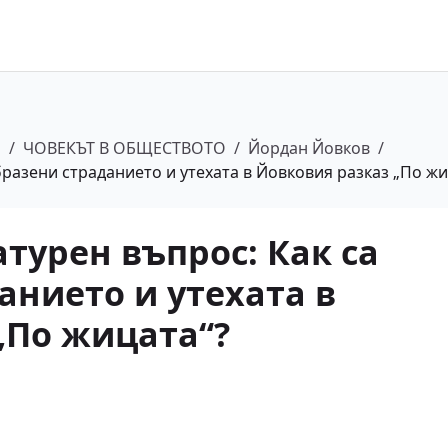
а
/
ЧОВЕКЪТ В ОБЩЕСТВОТО
/
Йордан Йовков
/
бразени страданието и утехата в Йовковия разказ „По жи
турен въпрос: Как са
анието и утехата в
„По жицата“?