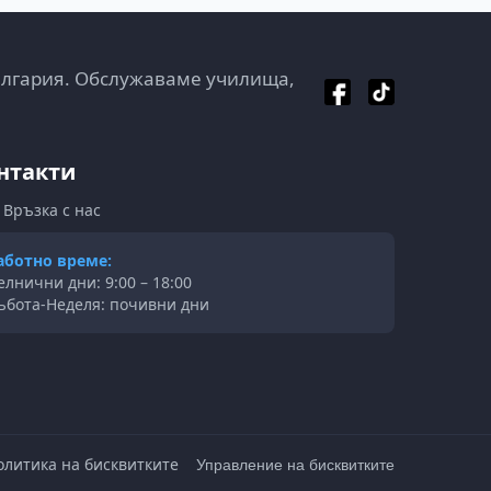
ългария. Обслужаваме училища,
нтакти
Връзка с нас
аботно време:
елнични дни: 9:00 – 18:00
ъбота-Неделя: почивни дни
олитика на бисквитките
Управление на бисквитките