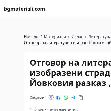
bgmateriali.com
Начало
/
Материали
/
7 клас
/
Литератур
Отговор на литературен въпрос: Как са изо
Отговор на литера
изобразени страд
Йовковия разказ 
Сподели:
Зареждане на оценките…