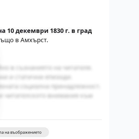
а 10 декември 1830 г. в град
също в Амхърст.
йно в съзнанието на читателя.
ни и статични епизоди.
яхната социална принадлежност.
ки читателското внимание към
ла на въображението