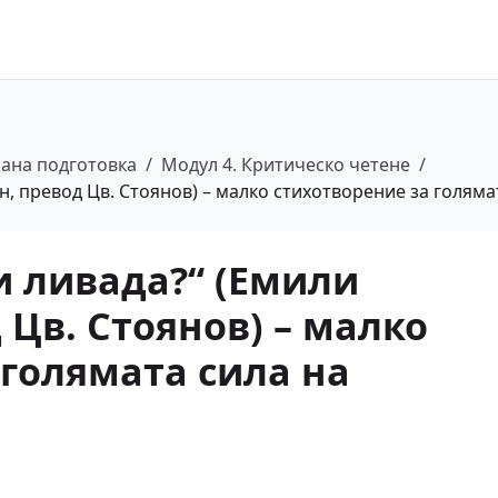
ана подготовка
/
Модул 4. Критическо четене
/
ън, превод Цв. Стоянов) – малко стихотворение за голям
и ливада?“ (Емили
Цв. Стоянов) – малко
 голямата сила на