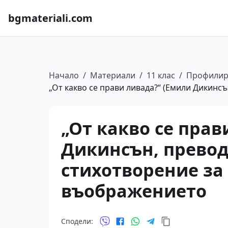
bgmateriali.com
Начало
/
Материали
/
11 клас
/
Профилир
„От какво се прави ливада?“ (Емили Дикинс
„От какво се прав
Дикинсън, превод 
стихотворение за
въображението
Сподели: