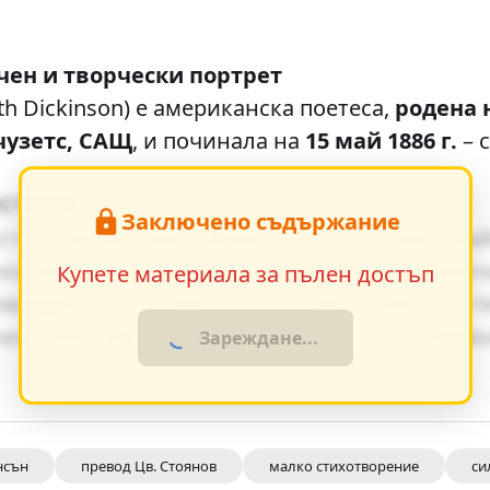
чен и творчески портрет
h Dickinson) е американска поетеса,
родена н
чузетс, САЩ
, и починала на
15 май 1886 г.
– 
истика
Заключено съдържание
та създават ярки образи, които остават тра
изгражда чрез умелото редуване на динамич
Купете материала за пълен достъп
ивидуалните особености на персонажите и т
 ненатрапчиво в повествованието, насочвай
Зареждане...
нсън
превод Цв. Стоянов
малко стихотворение
си