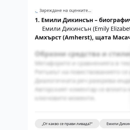
Зареждане на оценките…
1. Емили Дикинсън – биографи
Емили Дикинсън (Emily Elizabet
Амхърст (Amherst), щата Маса
Образни средства и стил
Метафорите и сравненията в текс
Ритъмът на повествованието се 
Диалогичната реч разкрива инд
Авторският коментар се вплита
ключовите моменти.
„От какво се прави ливада?“
Емили Дики