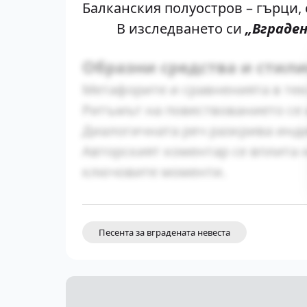
Балканския полуостров – гърци,
В изследването си
„Вграден
Образни средства и стил
Метафорите и сравненията в текс
Ритъмът на повествованието се 
Диалогичната реч разкрива инд
Авторският коментар се вплита
ключовите моменти.
Песента за вградената невеста