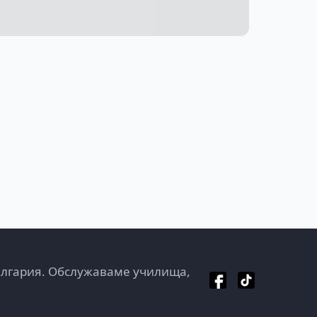
ългария. Обслужаваме училища,