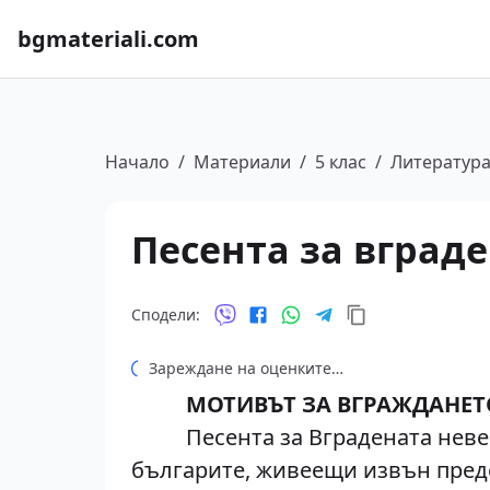
bgmateriali.com
Начало
/
Материали
/
5 клас
/
Литератур
Песента за вград
Сподели:
Зареждане на оценките…
МОТИВЪТ ЗА ВГРАЖДАНЕТ
Песента за Вградената невеста
българите, живеещи извън преде