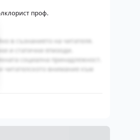
олклорист проф.
йно в съзнанието на читателя.
ни и статични епизоди.
яхната социална принадлежност.
ки читателското внимание към