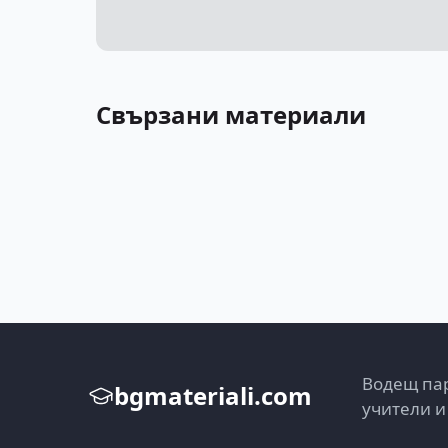
Свързани материали
Водещ пар
bgmateriali.com
учители и