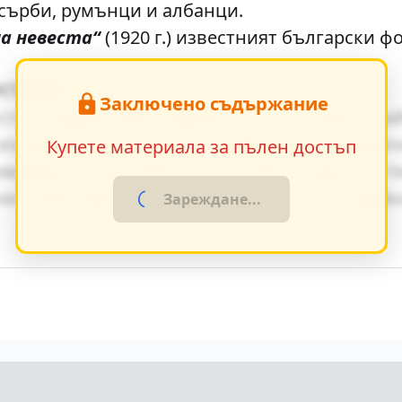
 сърби, румънци и албанци.
а невеста“
(1920 г.) известният български ф
истика
Заключено съдържание
та създават ярки образи, които остават тра
изгражда чрез умелото редуване на динамич
Купете материала за пълен достъп
ивидуалните особености на персонажите и т
 ненатрапчиво в повествованието, насочвай
Зареждане...