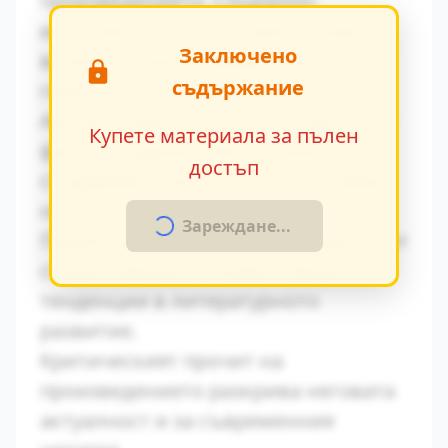
произведението. Социално-
икономическите условия оказват
Заключено
влияние върху поведението на
съдържание
героите.
Авторът умело вплита исторически
Купете материала за пълен
факти в художествения разказ,
достъп
създавайки автентична атмосфера
на епохата.
Зареждане...
Паралелите с други произведения от
същия период показват общите
тенденции в литературното
развитие.
Критическият прочит на
произведението разкрива неговата
актуалност и за съвременния