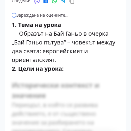
Сподели:
Зареждане на оценките…
1. Тема на урока
Образът на Бай Ганьо в очерка
„Бай Ганьо пътува“ – човекът между
два свята: европейският и
ориенталският.
2. Цели на урока:
Исторически контекст и
значение
Периодът, в който се развива
действието, е от съществено
значение за разбирането на