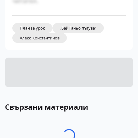
читател.
План за урок
„Бай Ганьо пътува“
Алеко Константинов
Свързани материали