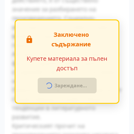
действието, е от съществено
значение за разбирането на
произведението. Социално-
икономическите условия оказват
Заключено
влияние върху поведението на
съдържание
героите.
Авторът умело вплита исторически
Купете материала за пълен
факти в художествения разказ,
достъп
създавайки автентична атмосфера
на епохата.
Зареждане...
Паралелите с други произведения от
същия период показват общите
тенденции в литературното
развитие.
Критическият прочит на