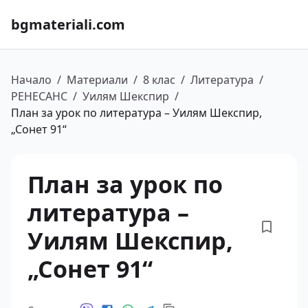
bgmateriali.com
Начало
/
Материали
/
8 клас
/
Литература
/
РЕНЕСАНС
/
Уилям Шекспир
/
План за урок по литература – Уилям Шекспир,
„Сонет 91“
План за урок по
литература –
Уилям Шекспир,
„Сонет 91“