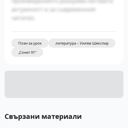
произведението разкрива неговата
актуалност и за съвременния
читател.
План за урок
литература – Уилям Шекспир
„Сонет 91“
Свързани материали