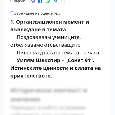
Сподели:
Зареждане на оценките…
1. Организационен момент и
въвеждане в темата
Поздравявам учениците,
отбелязваме отсъстващите.
Пиша на дъската темата на часа:
Уилям Шекспир – „Сонет 91“.
Истинските ценности и силата на
приятелството.
Исторически контекст и
значение
Периодът, в който се развива