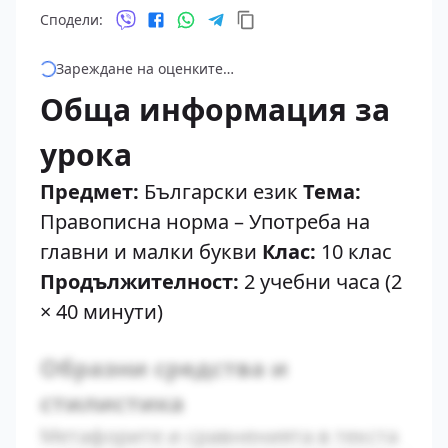
Сподели:
Зареждане на оценките…
Обща информация за
урока
Предмет:
Български език
Тема:
Правописна норма – Употреба на
главни и малки букви
Клас:
10 клас
Продължителност:
2 учебни часа (2
× 40 минути)
Образни средства и
стилистика
Метафорите и сравненията в текста