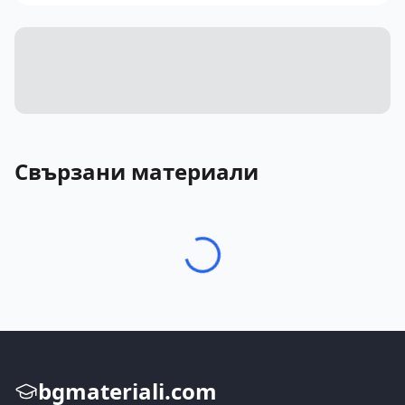
Свързани материали
bgmateriali.com