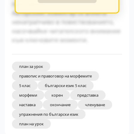
принадлежност.
Авторският коментар се вплита
ненатрапчиво в повествованието,
насочвайки читателското внимание
към ключовите моменти.
план за урок
правопис и правоговор на морфемите
5 клас
български език 5 клас
морфеми
корен
представка
наставка
окончание
членуване
упражнения по български език
план на урок