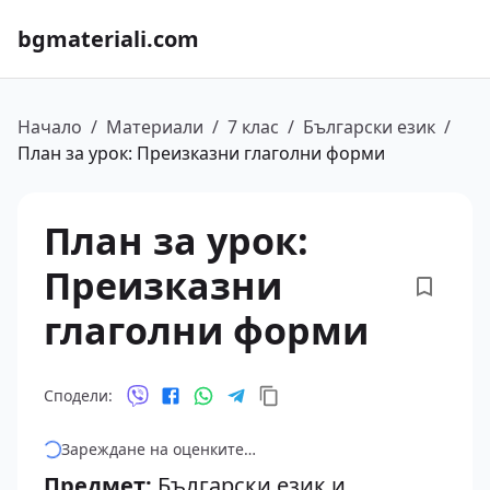
bgmateriali.com
Начало
/
Материали
/
7 клас
/
Български език
/
План за урок: Преизказни глаголни форми
План за урок:
Преизказни
глаголни форми
Сподели:
Зареждане на оценките…
Предмет:
Български език и