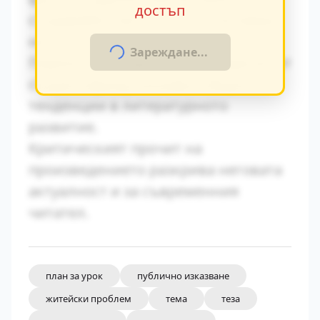
достъп
създавайки автентична атмосфера
на епохата.
Зареждане...
Паралелите с други произведения от
същия период показват общите
тенденции в литературното
развитие.
Критическият прочит на
произведението разкрива неговата
актуалност и за съвременния
читател.
план за урок
публично изказване
житейски проблем
тема
теза