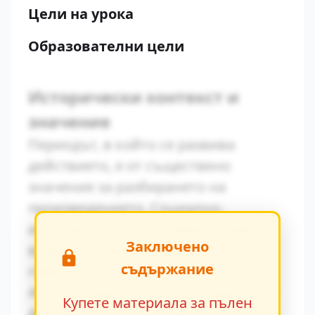
Цели на урока
Образователни цели
Исторически контекст и
значение
Периодът, в който се развива
действието, е от съществено
значение за разбирането на
произведението. Социално-
икономическите условия оказват
Заключено
влияние върху поведението на
съдържание
героите.
Авторът умело вплита исторически
Купете материала за пълен
факти в художествения разказ,