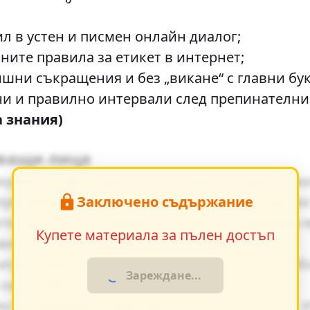
л в устен и писмен онлайн диалог;
ните правила за етикет в интернет;
ишни съкращения и без „викане“ с главни бу
ни и правилно интервали след препинателни
а знания)
тващи лица
зкриват характерите на основните персонаж
Заключено съдържание
еризиране - директна характеристика, диало
е ценности и модерните идеи се проявява я
Купете материала за пълен достъп
авяне създава драматично напрежение.
грае важна роля за разбирането на по-дълб
Зареждане...
на основните теми.
кста разкриват майстерството на писателя. 