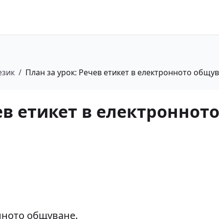
език
/
План за урок: Речев етикет в електронното общу
ев етикет в електроннот
нното общуване.