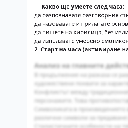
Какво ще умеете след часа:
да разпознавате разговорния сти
да назовавате и прилагате основ
да пишете на кирилица, без изл
да използвате умерено емотико
2. Старт на часа (активиране н
Анализ на главните дейс
В продължение на разказа се ра
художествени похвати за характ
Конфликтът между традиционнит
персонажите. Това противопост
Символиката в произведението и
различни символи за предаване 
Стилистичните особености на те