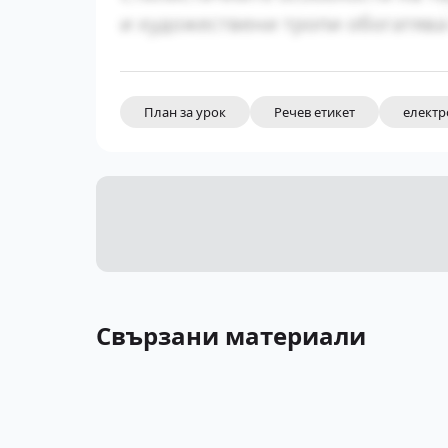
и художествени тропи обогатява
План за урок
Речев етикет
електр
Свързани материали