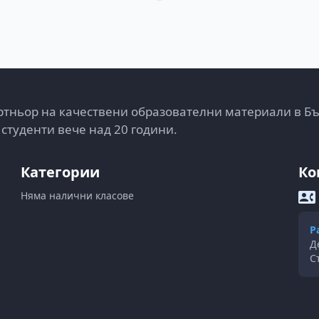
тньор на качествени образователни материали в Б
 студенти вече над 20 години.
Категории
Ко
Няма налични класове
Р
Д
С