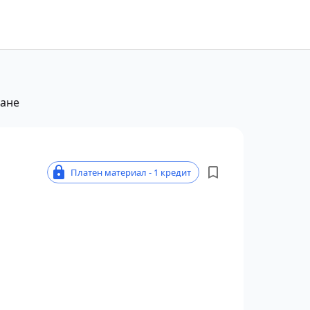
ване
о
Платен материал - 1 кредит