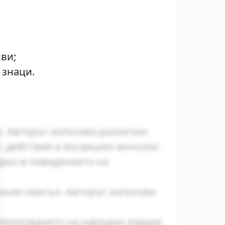
кви;
 знаци.
и. Авторът използва различни
г, действия и вътрешен монолог.
рко в поведението на
окия смисъл. Авторът използва
Използването на народни изрази