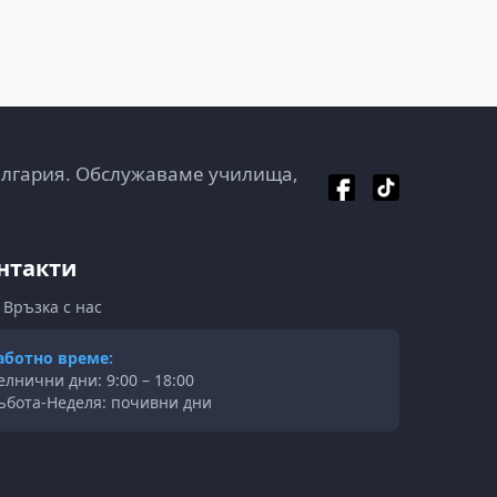
ългария. Обслужаваме училища,
нтакти
Връзка с нас
аботно време:
елнични дни: 9:00 – 18:00
ъбота-Неделя: почивни дни