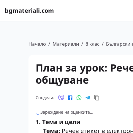
bgmateriali.com
Начало
/
Материали
/
8 клас
/
Български 
План за урок: Реч
общуване
Сподели:
Зареждане на оценките…
1. Тема и цели
Тема:
Речев етикет в електро