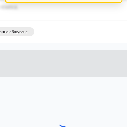
 езика.
онно общуване