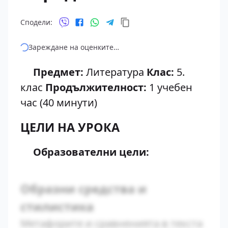
Сподели:
Зареждане на оценките…
Предмет:
Литература
Клас:
5.
клас
Продължителност:
1 учебен
час (40 минути)
ЦЕЛИ НА УРОКА
Образователни цели:
Образни средства и
стилистика
Метафорите и сравненията в текста