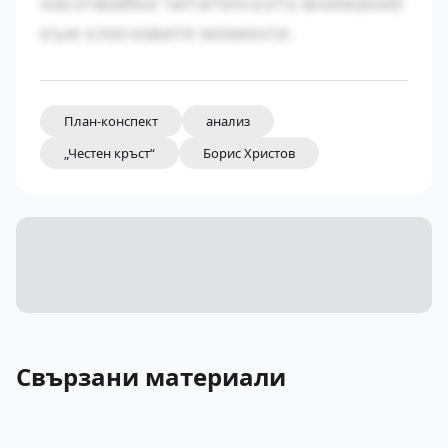
насочвайки читателското внимание
към ключовите моменти.
План-конспект
анализ
„Честен кръст“
Борис Христов
Свързани материали