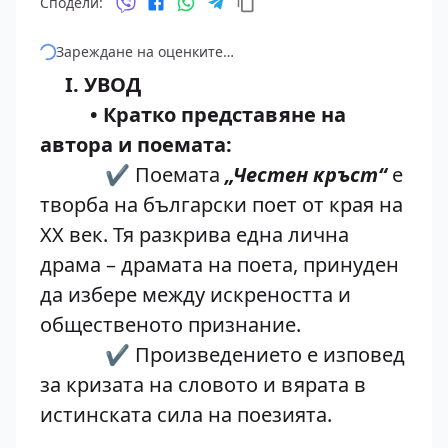
Сподели:
Зареждане на оценките…
I. УВОД
• Кратко представяне на
автора и поемата:
✔️ Поемата
„Честен кръст“
е
творба на български поет от края на
XX век. Тя разкрива една лична
драма – драмата на поета, принуден
да избере между искреността и
общественото признание.
✔️ Произведението е изповед
за кризата на словото и вярата в
истинската сила на поезията.