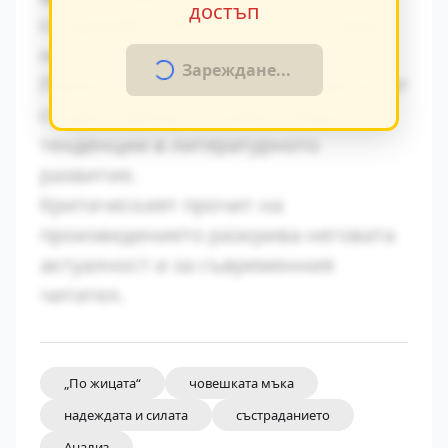
достъп
създавайки автентична атмосфера
на епохата.
Зареждане...
Паралелите с други произведения от
същия период показват общите
тенденции в литературното
развитие.
Критическият прочит на
произведението разкрива неговата
актуалност и за съвременния
читател.
„По жицата“
човешката мъка
надеждата и силата
състраданието
Анализ