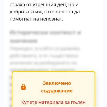
страха от утрешния ден, но и
добротата им, готовността да
помогнат на непознат.
Исторически контекст и
значение
Периодът, в който се развива
действието, е от съществено
значение за разбирането на
произведението. Социално-
икономическите условия оказват
Заключено
влияние върху поведението на
съдържание
героите.
Авторът умело вплита исторически
Купете материала за пълен
факти в художествения разказ,