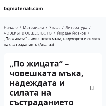
bgmateriali.com
Начало
/
Материали
/
7 клас
/
Литература
/
ЧОВЕКЪТ В ОБЩЕСТВОТО
/
Йордан Йовков
/
„По жицата“ – човешката мъка, надеждата и силата
на състраданието (Анализ)
„По жицата“ –
човешката мъка,
надеждата и
силата на
състраданието