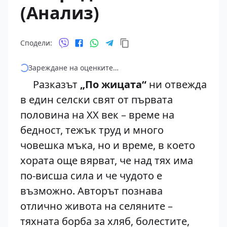
(Анализ)
Сподели:
Зареждане на оценките…
Разказът
„По жицата“
ни отвежда
в един селски свят от първата
половина на ХХ век – време на
бедност, тежък труд и много
човешка мъка, но и време, в което
хората още вярват, че над тях има
по-висша сила и че чудото е
възможно. Авторът познава
отлично живота на селяните –
тяхната борба за хляб, болестите,