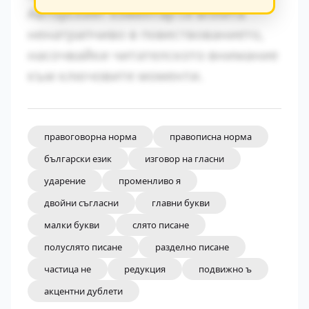
Авторският коментар се вплита
ненатрапчиво в повествованието,
насочвайки читателското внимание
към ключовите моменти.
правоговорна норма
правописна норма
български език
изговор на гласни
ударение
променливо я
двойни съгласни
главни букви
малки букви
слято писане
полуслято писане
разделно писане
частица не
редукция
подвижно ъ
акцентни дублети