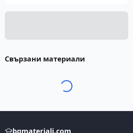
Свързани материали
bgmateriali.com