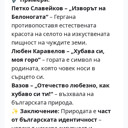
Петко Славейков – „Изворът на
Белоногата“
– Гергана
противопоставя естествената
красота на селото на изкуствената
пищност на чуждите земи.
Любен Каравелов – „Хубава си,
моя горо“
– гората е символ на
родината, която човек носи в
сърцето си.
Вазов – „Отечество любезно, как
хубаво си ти!“
– възхвала на
българската природа.
✨
Заключение:
Природата е
част
от българската идентичност
–