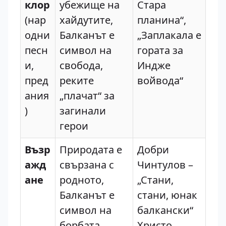
клор
убежище на
Стара
(нар
хайдутите,
планина“,
одни
Балканът е
„Заплакала е
песн
символ на
гората за
и,
свобода,
Индже
пред
реките
войвода“
ания
„плачат“ за
)
загинали
герои
Възр
Природата е
Добри
ажд
свързана с
Чинтулов –
ане
родното,
„Стани,
Балканът е
стани, юнак
символ на
балкански“
борбата,
Христо