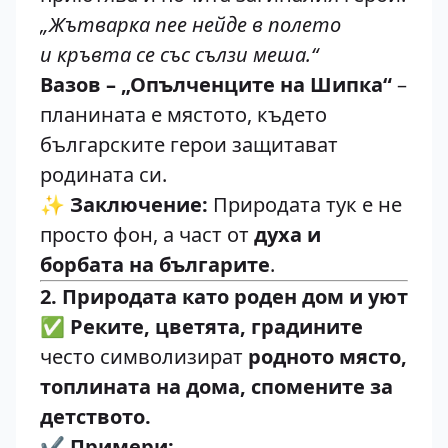
„Жътварка пее нейде в полето
и кръвта се със сълзи меша.“
Вазов – „Опълченците на Шипка“
–
планината е мястото, където
българските герои защитават
родината си.
✨
Заключение:
Природата тук е не
просто фон, а част от
духа и
борбата на българите
.
2. Природата като роден дом и уют
✅
Реките, цветята, градините
често символизират
родното място,
топлината на дома, спомените за
детството.
✔️
Примери: