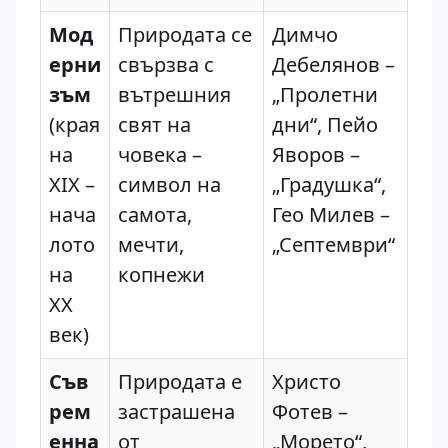
Мод
Природата се
Димчо
ерни
свързва с
Дебелянов –
зъм
вътрешния
„Пролетни
(края
свят на
дни“, Пейо
на
човека –
Яворов –
XIX –
символ на
„Градушка“,
нача
самота,
Гео Милев –
лото
мечти,
„Септември“
на
копнежи
XX
век)
Съв
Природата е
Христо
рем
застрашена
Фотев –
енна
от
„Морето“,