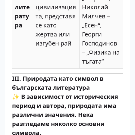
лите
цивилизация
Николай
рату
та, представя
Милчев –
ра
се като
„Есен“,
жертва или
Георги
изгубен рай
Господинов
– „Физика на
тъгата“
III. Природата като символ в
българската литература
✨
В зависимост от историческия
период и автора, природата има
различни значения. Нека
разгледаме няколко основни
символа.