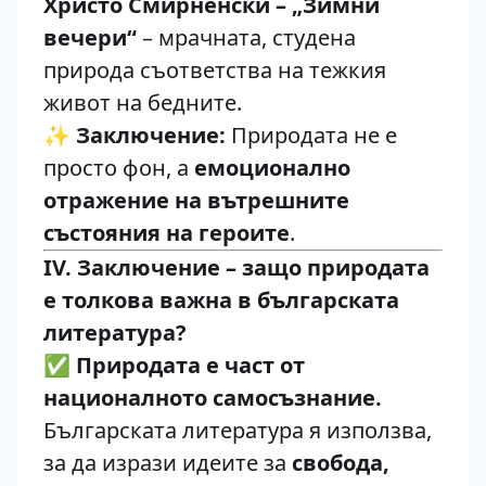
Христо Смирненски – „Зимни
вечери“
– мрачната, студена
природа съответства на тежкия
живот на бедните.
✨
Заключение:
Природата не е
просто фон, а
емоционално
отражение на вътрешните
състояния на героите
.
IV. Заключение – защо природата
е толкова важна в българската
литература?
✅
Природата е част от
националното самосъзнание.
Българската литература я използва,
за да изрази идеите за
свобода,