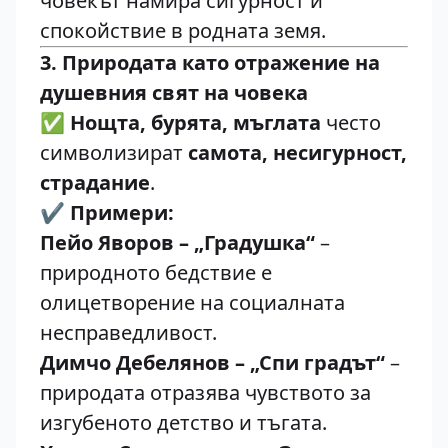
човекът намира сигурност и
спокойствие в родната земя.
3. Природата като отражение на
душевния свят на човека
✅
Нощта, бурята, мъглата
често
символизират
самота, несигурност,
страдание
.
✔️
Примери:
Пейо Яворов – „Градушка“
–
природното бедствие е
олицетворение на социалната
несправедливост.
Димчо Дебелянов – „Спи градът“
–
природата отразява чувството за
изгубеното детство и тъгата.