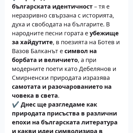
българската идентичност
– тя е
неразривно свързана с историята,
духа и свободата на българите. В
народните песни гората е
убежище
за хайдутите
, в поезията на Ботев и
Вазов Балканът е
символ на
борбата и величието
, а при
модерните поети като Дебелянов и
Смирненски природата изразява
самотата и разочарованието на
човека в света
.
✔️
Днес ще разгледаме как
природата присъства в различни
епохи на българската литература
и какви идеи символизира в