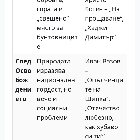
гората е
Ботев – „На
„свещено“
прощаване“,
място за
„Хаджи
бунтовницит
Димитър“
е
След
Природата
Иван Вазов
Осво
изразява
–
бож
национална
„Опълченци
дени
гордост, но
те на
ето
вече и
Шипка“,
социални
„Отечество
проблеми
любезно,
как хубаво
си ти!“