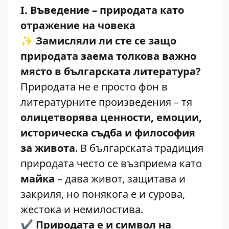
I. Въведение – природата като
отражение на човека
✨
Замисляли ли сте се защо
природата заема толкова важно
място в българската литература?
Природата не е просто фон в
литературните произведения – тя
олицетворява ценности, емоции,
историческа съдба и философия
за живота
. В българската традиция
природата често се възприема като
майка
– дава живот, защитава и
закриля, но понякога е и сурова,
жестока и немилостива.
✔️
Природата е и символ на