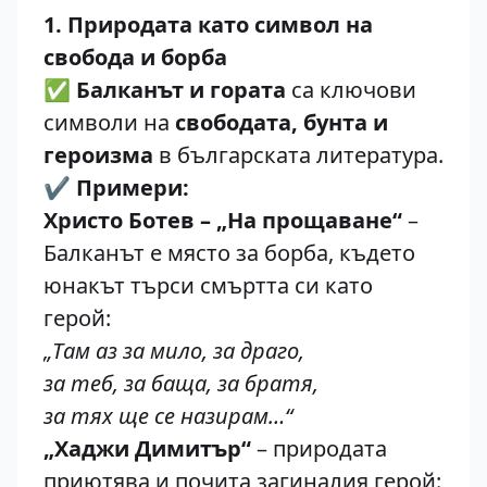
1. Природата като символ на
свобода и борба
✅
Балканът и гората
са ключови
символи на
свободата, бунта и
героизма
в българската литература.
✔️
Примери:
Христо Ботев – „На прощаване“
–
Балканът е място за борба, където
юнакът търси смъртта си като
герой:
„Там аз за мило, за драго,
за теб, за баща, за братя,
за тях ще се назирам…“
„Хаджи Димитър“
– природата
приютява и почита загиналия герой: