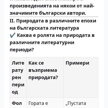
произведенията на някои от най-
значимите български автори.
II. Природата в различните епохи
на българската литература
✔️
Каква е ролята на природата в
различните литературни
периоди?
Лите
Как се
Примери
рату
възприема
рен
природата?
пери
од
Фол
Гората е
„Пустата