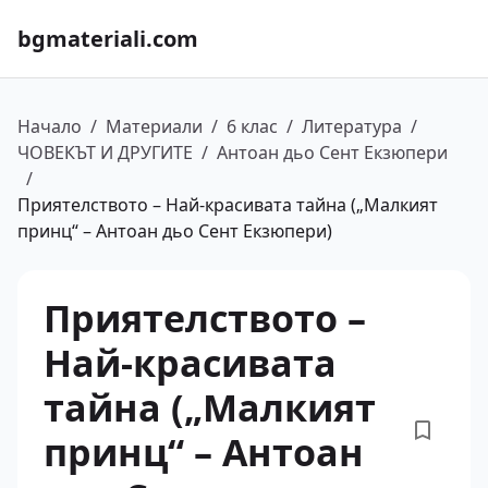
bgmateriali.com
Начало
/
Материали
/
6 клас
/
Литература
/
ЧОВЕКЪТ И ДРУГИТЕ
/
Антоан дьо Сент Екзюпери
/
Приятелството – Най-красивата тайна („Малкият
принц“ – Антоан дьо Сент Екзюпери)
Приятелството –
Най-красивата
тайна („Малкият
принц“ – Антоан