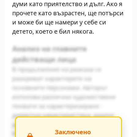
думи като приятелство и дълг. Ако я
прочете като възрастен, ще потърси
и може би ще намери у себе си
детето, което е бил някога.
Анализ на главните
действащи лица
В продължение на разказа се
разкриват характерите на
основните персонажи. Авторът
използва различни художествени
похвати за характеризиране -
директна характеристика, диалог,
действия и вътрешен монолог.
Заключено
Конфликтът между традиционните