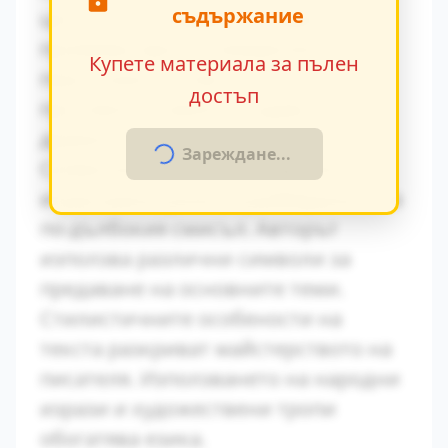
съдържание
ценности и модерните идеи се
проявява ярко в поведението на
Купете материала за пълен
персонажите. Това
достъп
противопоставяне създава
драматично напрежение.
Зареждане...
Символиката в произведението
играе важна роля за разбирането на
по-дълбокия смисъл. Авторът
използва различни символи за
предаване на основните теми.
Стилистичните особености на
текста разкриват майстерството на
писателя. Използването на народни
изрази и художествени тропи
обогатява езика.