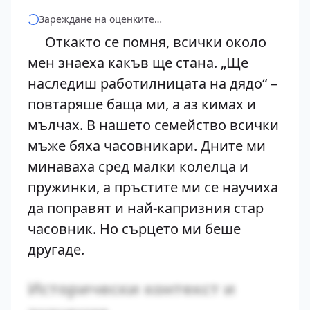
Зареждане на оценките…
Откакто се помня, всички около
мен знаеха какъв ще стана. „Ще
наследиш работилницата на дядо“ –
повтаряше баща ми, а аз кимах и
мълчах. В нашето семейство всички
мъже бяха часовникари. Дните ми
минаваха сред малки колелца и
пружинки, а пръстите ми се научиха
да поправят и най-капризния стар
часовник. Но сърцето ми беше
другаде.
Исторически контекст и