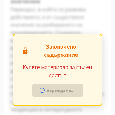
значение
Периодът, в който се развива
действието, е от съществено
значение за разбирането на
произведението. Социално-
икономическите условия оказват
Заключено
влияние върху поведението на
съдържание
героите.
Авторът умело вплита исторически
Купете материала за пълен
факти в художествения разказ,
достъп
създавайки автентична атмосфера
на епохата.
Зареждане...
Паралелите с други произведения от
същия период показват общите
тенденции в литературното