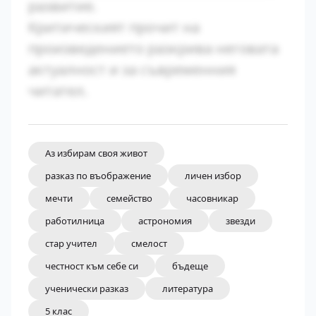
развитие.
Критическият прочит на
произведението разкрива неговата
актуалност и за съвременния
читател.
Аз избирам своя живот
разказ по въображение
личен избор
мечти
семейство
часовникар
работилница
астрономия
звезди
стар учител
смелост
честност към себе си
бъдеще
ученически разказ
литература
5 клас