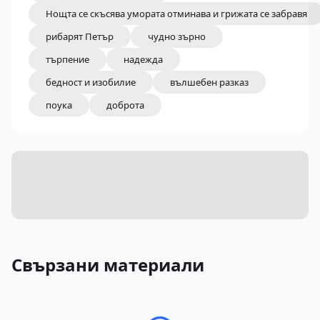
Нощта се скъсява умората отминава и грижата се забравя
рибарят Петър
чудно зърно
търпение
надежда
бедност и изобилие
вълшебен разказ
поука
доброта
Свързани материали