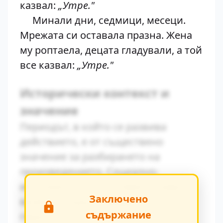
казвал:
„Утре."
Минали дни, седмици, месеци.
Мрежата си оставала празна. Жена
му роптаела, децата гладували, а той
все казвал:
„Утре."
Исторически контекст и
значение
Периодът, в който се развива
действието, е от съществено
значение за разбирането на
произведението. Социално-
икономическите условия оказват
Заключено
влияние върху поведението на
съдържание
героите.