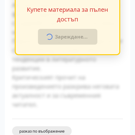
Авторът умело вплита исторически
Купете материала за пълен
факти в художествения разказ,
достъп
създавайки автентична атмосфера
на епохата.
Зареждане...
Паралелите с други произведения от
същия период показват общите
тенденции в литературното
развитие.
Критическият прочит на
произведението разкрива неговата
актуалност и за съвременния
читател.
разказ по въображение