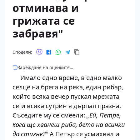
отминава и
грижата се
забравя"
Сподели:
Зареждане на оценките…
Имало едно време, в едно малко
селце на брега на река, един рибар,
който всяка вечер пускал мрежата
си и всяка сутрин я дърпал празна.
Съседите му се смеели:
„Ей, Петре,
кога ще хванеш риба, дето на всички
да стигне?"
А Петър се усмихвал и