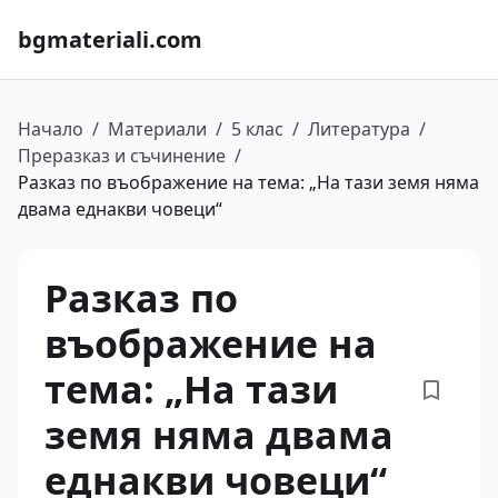
bgmateriali.com
Начало
/
Материали
/
5 клас
/
Литература
/
Преразказ и съчинение
/
Разказ по въображение на тема: „На тази земя няма
двама еднакви човеци“
Разказ по
въображение на
тема: „На тази
земя няма двама
еднакви човеци“