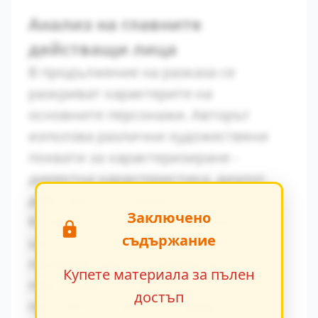
Анализ на главните
действащи лица
В продължение на разказа се
разкриват характерите на
основните персонажи. Авторът
използва различни художествени
похвати за характеризиране -
директна характеристика, диалог,
действия и вътрешен монолог.
Заключено
Конфликтът между традиционните
съдържание
ценности и модерните идеи се
проявява ярко в поведението на
Купете материала за пълен
персонажите. Това
достъп
противопоставяне създава