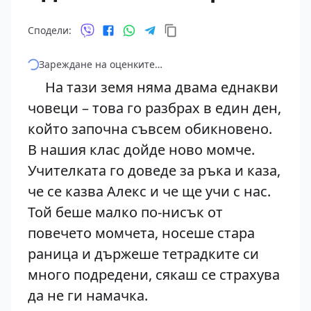
Сподели:
Зареждане на оценките…
На тази земя няма двама еднакви
човеци – това го разбрах в един ден,
който започна съвсем обикновено.
В нашия клас дойде ново момче.
Учителката го доведе за ръка и каза,
че се казва Алекс и че ще учи с нас.
Той беше малко по-нисък от
повечето момчета, носеше стара
раница и държеше тетрадките си
много подредени, сякаш се страхува
да не ги намачка.