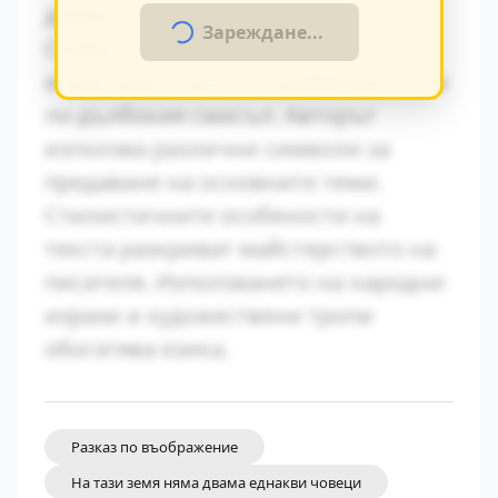
драматично напрежение.
Зареждане...
Символиката в произведението
играе важна роля за разбирането на
по-дълбокия смисъл. Авторът
използва различни символи за
предаване на основните теми.
Стилистичните особености на
текста разкриват майстерството на
писателя. Използването на народни
изрази и художествени тропи
обогатява езика.
Разказ по въображение
На тази земя няма двама еднакви човеци