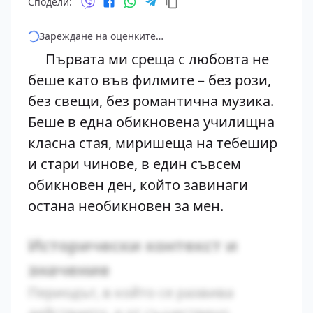
Сподели:
Зареждане на оценките…
Първата ми среща с любовта не
беше като във филмите – без рози,
без свещи, без романтична музика.
Беше в една обикновена училищна
класна стая, миришеща на тебешир
и стари чинове, в един съвсем
обикновен ден, който завинаги
остана необикновен за мен.
Исторически контекст и
значение
Периодът, в който се развива