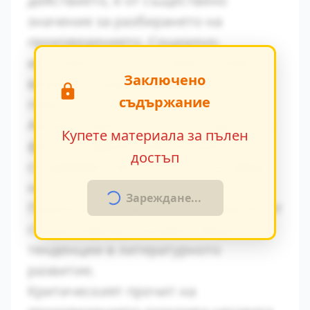
действието, е от съществено
значение за разбирането на
произведението. Социално-
икономическите условия оказват
Заключено
влияние върху поведението на
съдържание
героите.
Авторът умело вплита исторически
Купете материала за пълен
факти в художествения разказ,
достъп
създавайки автентична атмосфера
на епохата.
Зареждане...
Паралелите с други произведения от
същия период показват общите
тенденции в литературното
развитие.
Критическият прочит на