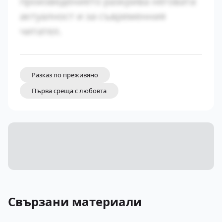
произведението разкрива неговата
актуалност и за съвременния
читател.
Разказ по преживяно
Първа среща с любовта
Свързани материали