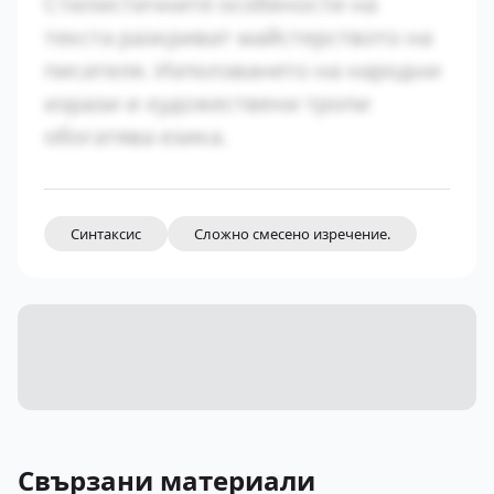
Стилистичните особености на
текста разкриват майстерството на
писателя. Използването на народни
изрази и художествени тропи
обогатява езика.
Синтаксис
Сложно смесено изречение.
Свързани материали