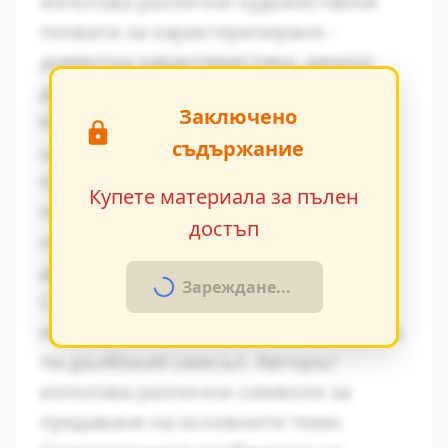
използва различни художествени
похвати за характеризиране -
директна характеристика, диалог,
действия и вътрешен монолог.
Заключено
Конфликтът между традиционните
съдържание
ценности и модерните идеи се
проявява ярко в поведението на
Купете материала за пълен
персонажите. Това
достъп
противопоставяне създава
драматично напрежение.
Зареждане...
Символиката в произведението
играе важна роля за разбирането на
по-дълбокия смисъл. Авторът
използва различни символи за
предаване на основните теми.