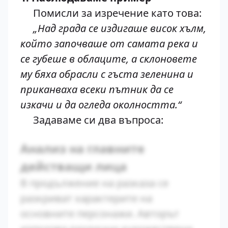
Помисли за изречение като това:
„Над града се издигаше висок хълм,
който започваше от самата река и
се губеше в облаците, а склоновете
му бяха обрасли с гъста зеленина и
приканваха всеки пътник да се
изкачи и да огледа околността.“
Задаваме си два въпроса:
Анализ на главните
действащи лица
В продължение на разказа се
разкриват характерите на
основните персонажи. Авторът