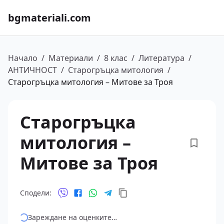
bgmateriali.com
Начало
/
Материали
/
8 клас
/
Литература
/
АНТИЧНОСТ
/
Старогръцка митология
/
Старогръцка митология – Митове за Троя
Старогръцка
митология –
Митове за Троя
Сподели:
Зареждане на оценките…