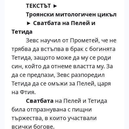
ТЕКСТЪТ ►
Троянски митологичен цикъл
► Сватбата на Пелей и
Тетида
Зевс научил от Прометей, че не
трябва да встъпва в брак с богинята
Тетида, защото може да му се роди
син, който да отнеме властта му. За
да се предпази, Зевс разпоредил
Тетида да се омъжи за Пелей, царя
на Фтия.
Сватбата
на Пелей и Тетида
била отпразнувана с пищни
тържества, в които участвали
всички богове.