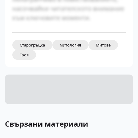
насочвайки читателското внимание
към ключовите моменти.
Старогръцка
митология
Митове
Троя
Свързани материали