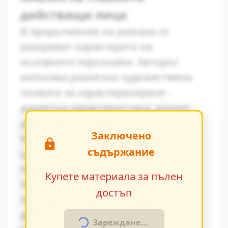
действащи лица
В продължение на разказа се
разкриват характерите на
основните персонажи. Авторът
използва различни художествени
похвати за характеризиране -
директна характеристика, диалог,
действия и вътрешен монолог.
Заключено
Конфликтът между традиционните
съдържание
ценности и модерните идеи се
проявява ярко в поведението на
Купете материала за пълен
персонажите. Това
достъп
противопоставяне създава
драматично напрежение.
Зареждане...