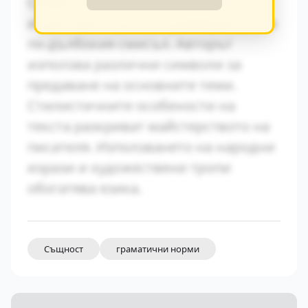
Символиката в произведението
играе важна роля за разбирането на
по-дълбокия смисъл. Авторът
използва различни символи за
предаване на основните теми.
Стилистичните особености на
текста разкриват майстерството на
писателя. Използването на народни
изрази и художествени тропи
обогатява езика.
Същност
граматични норми