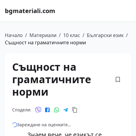
bgmateriali.com
Начало
/
Материали
/
10 клас
/
Български език
/
Същност на граматичните норми
Същност на
граматичните
норми
Сподели:
Зареждане на оценките…
Знаем вече, че езикът се