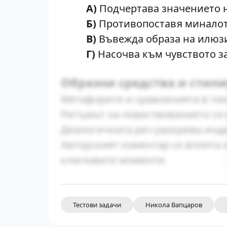
А)
Подчертава значението н
Б)
Противопоставя миналото
В)
Въвежда образа на илюзи
Г)
Насочва към чувството за
Образни средства и стил
Метафорите и сравненията в текс
Ритъмът на повествованието се 
Диалогичната реч разкрива инд
Авторският коментар се вплита
ключовите моменти.
Тестови задачи
Никола Вапцаров