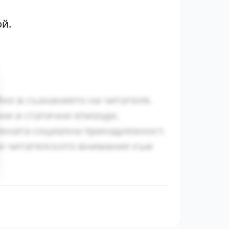
ой.
йно в съзнанието на читателя.
ни и статични епизоди.
яхната социална принадлежност.
ки читателското внимание към