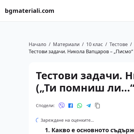
bgmateriali.com
Начало
/
Материали
/
10 клас
/
Тестове
/
Тестови задачи. Никола Вапцаров – „Писмо“ (
Тестови задачи. 
(„Ти помниш ли...“
Сподели:
Зареждане на оценките…
1. Какво е основното съдъ