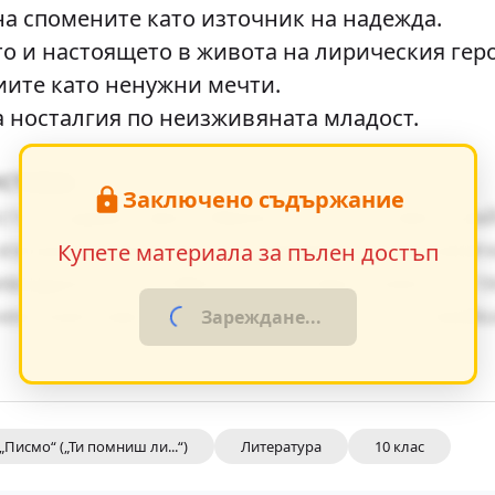
а спомените като източник на надежда.
 и настоящето в живота на лирическия гер
ите като ненужни мечти.
 носталгия по неизживяната младост.
истика
Заключено съдържание
та създават ярки образи, които остават тра
изгражда чрез умелото редуване на динамич
Купете материала за пълен достъп
ивидуалните особености на персонажите и т
 ненатрапчиво в повествованието, насочвай
Зареждане...
„Писмо“ („Ти помниш ли...“)
Литература
10 клас