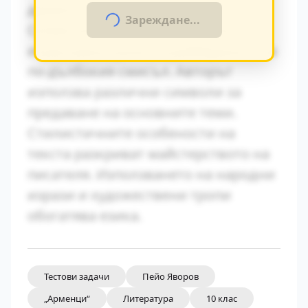
драматично напрежение.
Зареждане...
Символиката в произведението
играе важна роля за разбирането на
по-дълбокия смисъл. Авторът
използва различни символи за
предаване на основните теми.
Стилистичните особености на
текста разкриват майстерството на
писателя. Използването на народни
изрази и художествени тропи
обогатява езика.
Тестови задачи
Пейо Яворов
„Арменци“
Литература
10 клас