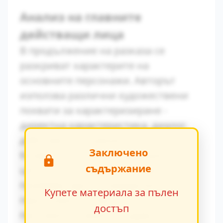
Анализ на главните
действащи лица
В продължение на разказа се
разкриват характерите на
основните персонажи. Авторът
използва различни художествени
похвати за характеризиране -
директна характеристика, диалог,
действия и вътрешен монолог.
Заключено
Конфликтът между традиционните
съдържание
ценности и модерните идеи се
проявява ярко в поведението на
Купете материала за пълен
персонажите. Това
достъп
противопоставяне създава