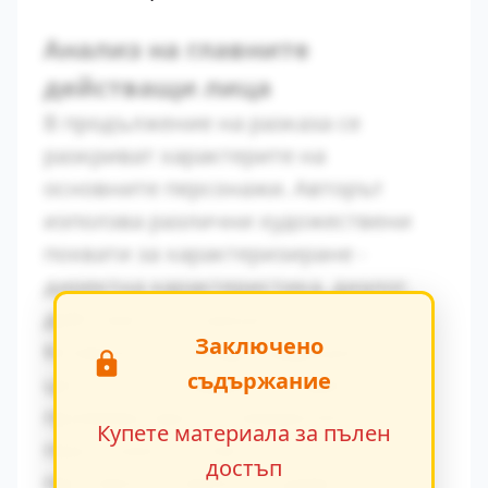
Анализ на главните
действащи лица
В продължение на разказа се
разкриват характерите на
основните персонажи. Авторът
използва различни художествени
похвати за характеризиране -
директна характеристика, диалог,
действия и вътрешен монолог.
Заключено
Конфликтът между традиционните
съдържание
ценности и модерните идеи се
проявява ярко в поведението на
Купете материала за пълен
персонажите. Това
достъп
противопоставяне създава