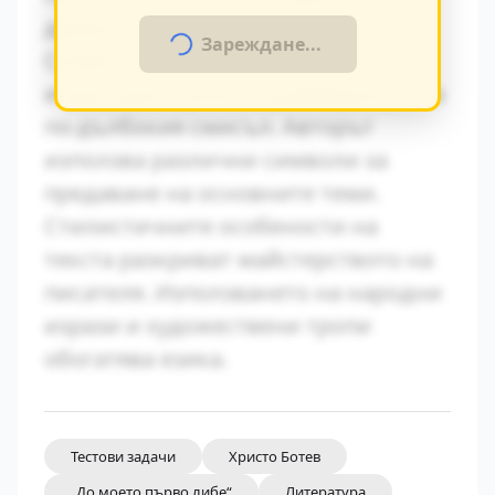
драматично напрежение.
Зареждане...
Символиката в произведението
играе важна роля за разбирането на
по-дълбокия смисъл. Авторът
използва различни символи за
предаване на основните теми.
Стилистичните особености на
текста разкриват майстерството на
писателя. Използването на народни
изрази и художествени тропи
обогатява езика.
Тестови задачи
Христо Ботев
„До моето първо либе“
Литература