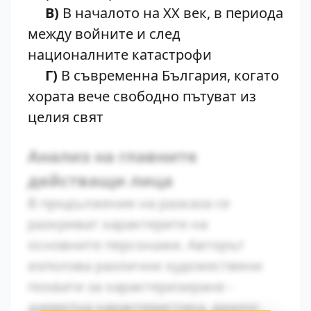
В)
В началото на XX век, в периода
между войните и след
националните катастрофи
Г)
В съвременна България, когато
хората вече свободно пътуват из
целия свят
Анализ на главните
действащи лица
В продължение на разказа се
разкриват характерите на
основните персонажи. Авторът
използва различни художествени
похвати за характеризиране -
директна характеристика, диалог,