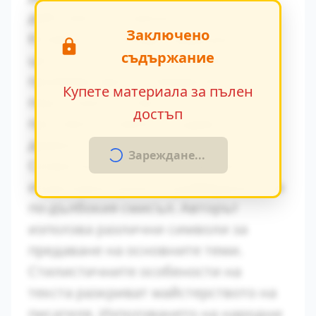
действия и вътрешен монолог.
Заключено
Конфликтът между традиционните
съдържание
ценности и модерните идеи се
проявява ярко в поведението на
Купете материала за пълен
персонажите. Това
достъп
противопоставяне създава
драматично напрежение.
Зареждане...
Символиката в произведението
играе важна роля за разбирането на
по-дълбокия смисъл. Авторът
използва различни символи за
предаване на основните теми.
Стилистичните особености на
текста разкриват майстерството на
писателя. Използването на народни