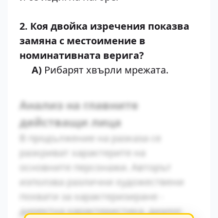
2. Коя двойка изречения показва
замяна с местоимение в
номинативната верига?
А)
Рибарят хвърли мрежата.
Анализ на главните
действащи лица
В продължение на разказа се
разкриват характерите на
основните персонажи. Авторът
използва различни художествени
похвати за характеризиране -
директна характеристика, диалог,