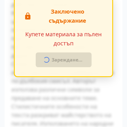
действия и вътрешен монолог.
Заключено
Конфликтът между традиционните
съдържание
ценности и модерните идеи се
проявява ярко в поведението на
Купете материала за пълен
персонажите. Това
достъп
противопоставяне създава
драматично напрежение.
Зареждане...
Символиката в произведението
играе важна роля за разбирането на
по-дълбокия смисъл. Авторът
използва различни символи за
предаване на основните теми.
Стилистичните особености на
текста разкриват майстерството на
писателя. Използването на народни