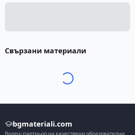
Свързани материали
bgmateriali.com
Водещ партньор на качествени образователни