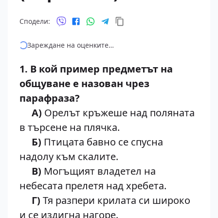
Сподели:
Зареждане на оценките…
1. В кой пример предметът на
общуване е назован чрез
парафраза?
А)
Орелът кръжеше над поляната
в търсене на плячка.
Б)
Птицата бавно се спусна
надолу към скалите.
В)
Могъщият владетел на
небесата прелетя над хребета.
Г)
Тя разпери крилата си широко
и се издигна нагоре.