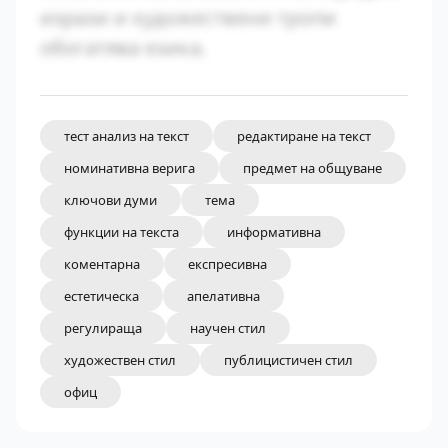
изрази и художествени тропи
обогатява езика.
тест анализ на текст
редактиране на текст
номинативна верига
предмет на общуване
ключови думи
тема
функции на текста
информативна
коментарна
експресивна
естетическа
апелативна
регулираща
научен стил
художествен стил
публицистичен стил
офиц