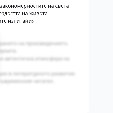
 закономерностите на света
 радостта на живота
ите изпитания
ирането на произведението.
ероите.
ки автентична атмосфера на
ии в литературното развитие.
съвременния читател.