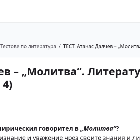
Тестове по литература
/
ТЕСТ. Атанас Далчев – „Молитва
ев – „Молитва“. Литерат
 4)
 лирическия говорител в
„Молитва“
?
изнание и уважение чрез своите знания и л