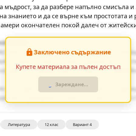
 мъдрост, за да разбере напълно смисъла и
на знанието и да се върне към простотата и
а намери окончателен покой далеч от житейск
начение
Заключено съдържание
йствието, е от съществено значение за разб
ия оказват влияние върху поведението на г
Купете материала за пълен достъп
ки факти в художествения разказ, създавай
Зареждане...
я от същия период показват общите тенденц
дението разкрива неговата актуалност и за 
Литература
12 клас
Вариант 4