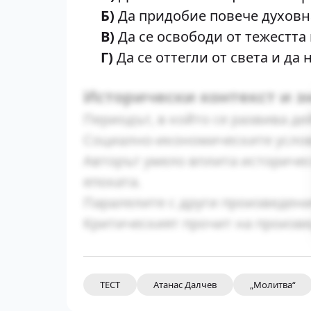
Б)
Да придобие повече духовна
В)
Да се освободи от тежестта 
Г)
Да се оттегли от света и д
Исторически контекст и з
Периодът, в който се развива де
Социално-икономическите услов
Авторът умело вплита историчес
епохата.
Паралелите с други произведени
Критическият прочит на произве
ТЕСТ
Атанас Далчев
„Молитва“