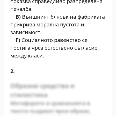
показва справедливо разпределена
печалба.
В)
Външният блясък на фабриката
прикрива морална пустота и
зависимост.
Г)
Социалното равенство се
постига чрез естествено съгласие
между класи.
2.
Образни средства и
стилистика
Метафорите и сравненията в
текста създават ярки образи,