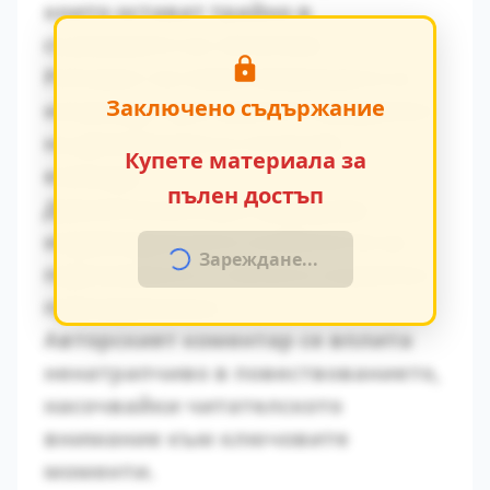
които остават трайно в
съзнанието на читателя.
Ритъмът на повествованието се
Заключено съдържание
изгражда чрез умелото редуване
на динамични и статични
Купете материала за
епизоди.
пълен достъп
Диалогичната реч разкрива
индивидуалните особености на
Зареждане...
персонажите и тяхната социална
принадлежност.
Авторският коментар се вплита
ненатрапчиво в повествованието,
насочвайки читателското
внимание към ключовите
моменти.