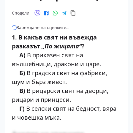
Сподели:
Зареждане на оценките…
1. В какъв свят ни въвежда
разказът
„По жицата“
?
А)
В приказен свят на
вълшебници, дракони и царе.
Б)
В градски свят на фабрики,
шум и бърз живот.
В)
В рицарски свят на дворци,
рицари и принцеси.
Г)
В селски свят на бедност, вяра
и човешка мъка.