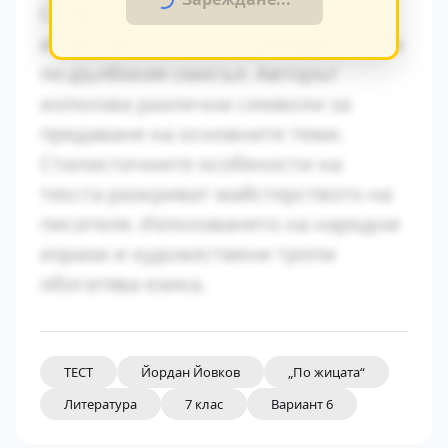
Символиката в произведението
играе важна роля за разбирането на
по-дълбокия смисъл. Авторът
използва различни символи за
предаване на основните теми.
Стилистичните особености на
текста разкриват майстерството на
писателя. Използването на народни
изрази и художествени тропи
обогатява езика.
ТЕСТ
Йордан Йовков
„По жицата“
Литература
7 клас
Вариант 6