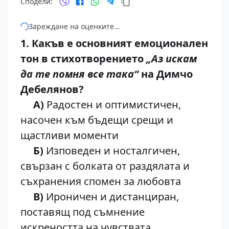
Сподели:
Зареждане на оценките…
1. Какъв е основният емоционален
тон в стихотворението
„Аз искам
да те помня все така“
на Димчо
Дебелянов?
А)
Радостен и оптимистичен,
насочен към бъдещи срещи и
щастливи моменти
Б)
Изповеден и носталгичен,
свързан с болката от раздялата и
съхранения спомен за любовта
В)
Ироничен и дистанциран,
поставящ под съмнение
искреността на чувствата