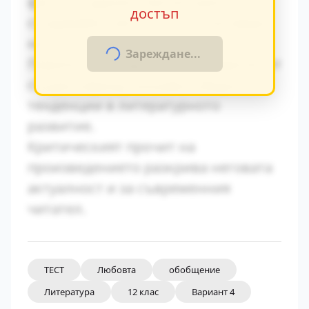
факти в художествения разказ,
достъп
създавайки автентична атмосфера
на епохата.
Зареждане...
Паралелите с други произведения от
същия период показват общите
тенденции в литературното
развитие.
Критическият прочит на
произведението разкрива неговата
актуалност и за съвременния
читател.
ТЕСТ
Любовта
обобщение
Литература
12 клас
Вариант 4