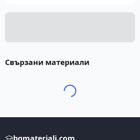
Свързани материали
bgmateriali.com