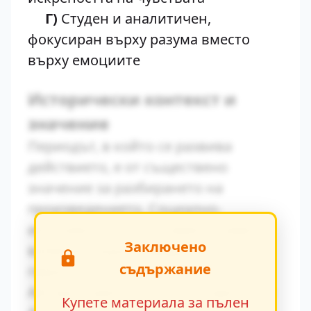
Г)
Студен и аналитичен,
фокусиран върху разума вместо
върху емоциите
Исторически контекст и
значение
Периодът, в който се развива
действието, е от съществено
значение за разбирането на
произведението. Социално-
икономическите условия оказват
Заключено
влияние върху поведението на
съдържание
героите.
Авторът умело вплита исторически
Купете материала за пълен