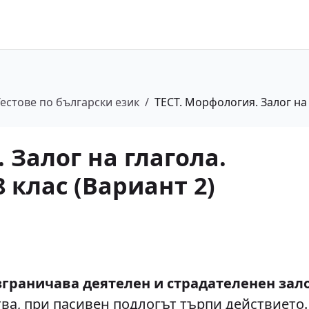
Тестове по български език
/
ТЕСТ. Морфология. Залог на 
 Залог на глагола.
8 клас (Вариант 2)
зграничава деятелен и страдателенен зал
ва, при пасивен подлогът търпи действието.