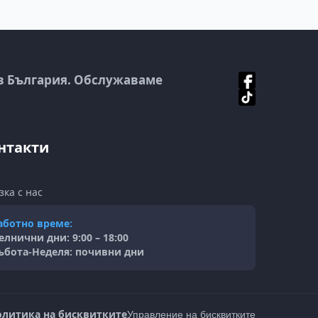
в България. Обслужаваме
нтакти
зка с нас
аботно време:
елнични дни: 9:00 – 18:00
ъбота-Неделя: почивни дни
олитика на бисквитките
Управление на бисквитките