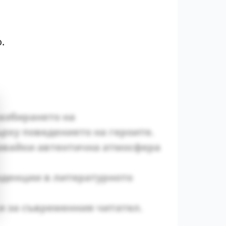
.
разбирането на
рху поведението на героите.
давайки автентична атмосфера
нденции в литературното
и за съвременния читател.