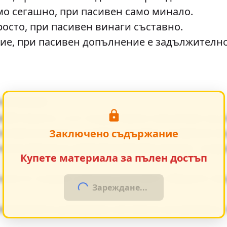
мо сегашно, при пасивен само минало.
осто, при пасивен винаги съставно.
е, при пасивен допълнение е задължително
начение
действието, е от съществено значение за 
номическите условия оказват влияние въ
Заключено съдържание
ески факти в художествения разказ, съз
Купете материала за пълен достъп
ния от същия период показват общите те
Зареждане...
ведението разкрива неговата актуалност 