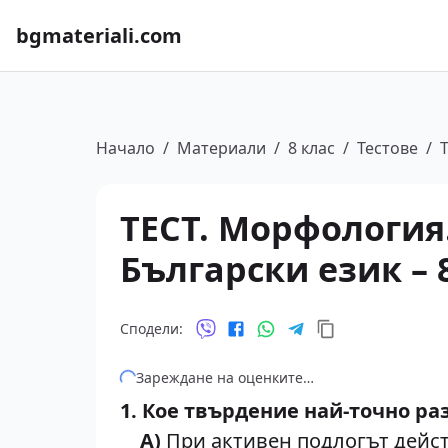
bgmateriali.com
Начало
/
Материали
/
8 клас
/
Тестове
/
ТЕСТ. Морфология.
Български език – 
Сподели:
Зареждане на оценките…
1. Кое твърдение най-точно ра
А)
При активен подлогът дейст