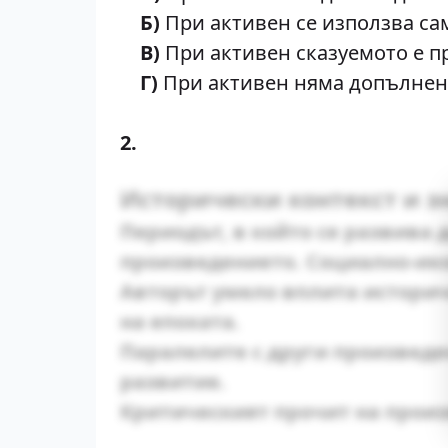
Б)
При активен се използва са
В)
При активен сказуемото е пр
Г)
При активен няма допълнени
2.
Исторически контекст и з
Периодът, в който се развива 
произведението. Социално-ико
Авторът умело вплита историч
на епохата.
Паралелите с други произведе
развитие.
Критическият прочит на произ