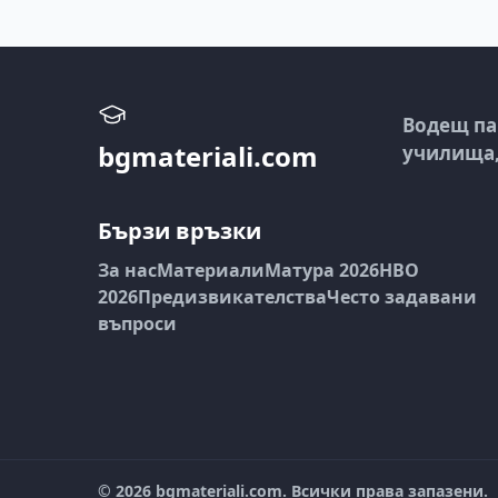
Водещ па
bgmateriali.com
училища, 
Бързи връзки
За нас
Материали
Матура 2026
НВО
2026
Предизвикателства
Често задавани
въпроси
©
2026
bgmateriali.com. Всички права запазени.