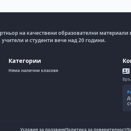
ртньор на качествени образователни материали 
учители и студенти вече над 20 години.
Категории
Ко
Няма налични класове
Връ
Р
Д
С
Условия за ползване
Политика за поверителност
П