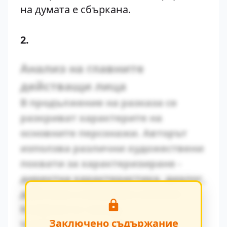
на думата е сбъркана.
2.
Анализ на главните
действащи лица
В продължение на разказа се
разкриват характерите на
основните персонажи. Авторът
използва различни художествени
похвати за характеризиране -
директна характеристика, диалог,
действия и вътрешен монолог.
Конфликтът между
Заключено съдържание
традиционните ценности и