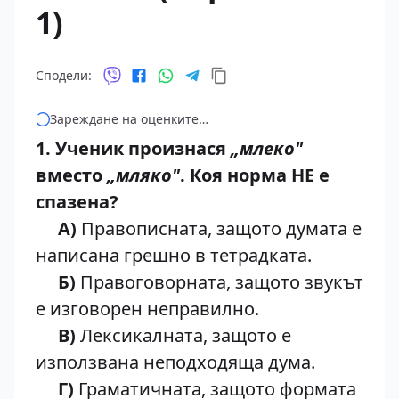
1)
Сподели:
Зареждане на оценките…
1. Ученик произнася
„млеко"
вместо
„мляко"
. Коя норма НЕ е
спазена?
А)
Правописната, защото думата е
написана грешно в тетрадката.
Б)
Правоговорната, защото звукът
е изговорен неправилно.
В)
Лексикалната, защото е
използвана неподходяща дума.
Г)
Граматичната, защото формата