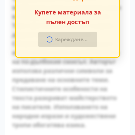
модерните идеи се проявява ярко
Купете материала за
в поведението на персонажите.
пълен достъп
Това противопоставяне създава
драматично напрежение.
Зареждане...
Символиката в произведението
играе важна роля за разбирането
на по-дълбокия смисъл. Авторът
използва различни символи за
предаване на основните теми.
Стилистичните особености на
текста разкриват майстерството
на писателя. Използването на
народни изрази и художествени
тропи обогатява езика.