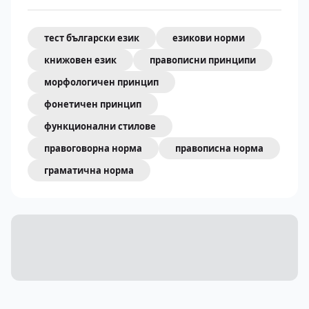
тест български език
езикови норми
книжовен език
правописни принципи
морфологичен принцип
фонетичен принцип
функционални стилове
правоговорна норма
правописна норма
граматична норма