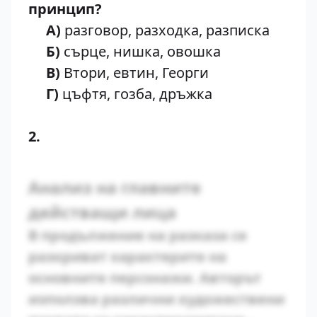
принцип?
А)
разговор, разходка, разписка
Б)
сърце, нишка, овошка
В)
Втори, евтин, Георги
Г)
цъфтя, гозба, дръжка
2.
Анализ на главните
действащи лица
В продължение на разказа се
разкриват характерите на
основните персонажи. Авторът
използва различни художествени