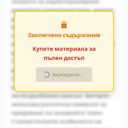
похвати за характеризиране -
директна характеристика, диалог,
действия и вътрешен монолог.
Конфликтът между
Заключено съдържание
традиционните ценности и
модерните идеи се проявява ярко
Купете материала за
в поведението на персонажите.
пълен достъп
Това противопоставяне създава
драматично напрежение.
Зареждане...
Символиката в произведението
играе важна роля за разбирането
на по-дълбокия смисъл. Авторът
използва различни символи за
предаване на основните теми.
Стилистичните особености на