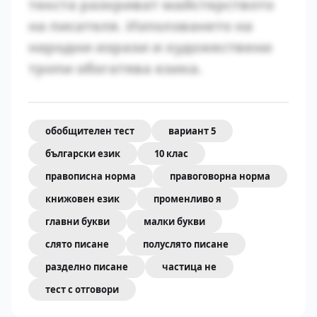
текста разкриват майстерството
на писателя. Използването на
народни изрази и художествени
тропи обогатява езика.
обобщителен тест
вариант 5
български език
10 клас
правописна норма
правоговорна норма
книжовен език
променливо я
главни букви
малки букви
слято писане
полуслято писане
разделно писане
частица не
тест с отговори