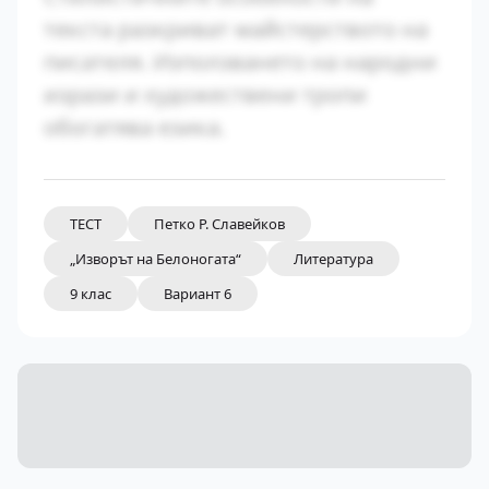
текста разкриват майстерството на
писателя. Използването на народни
изрази и художествени тропи
обогатява езика.
ТЕСТ
Петко Р. Славейков
„Изворът на Белоногата“
Литература
9 клас
Вариант 6