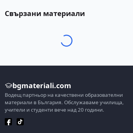
Свързани материали
bgmateriali.com
Водещ партньор на качествени образователни
материали в България. Обслужаваме училища,
учители и студенти вече над 20 години.