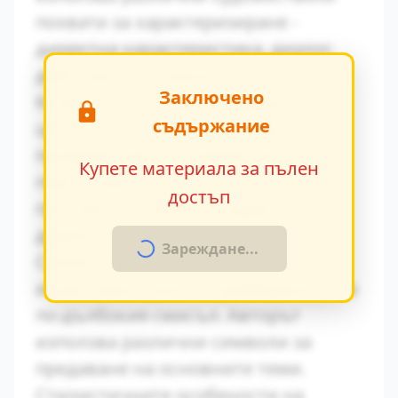
похвати за характеризиране -
директна характеристика, диалог,
действия и вътрешен монолог.
Заключено
Конфликтът между традиционните
съдържание
ценности и модерните идеи се
проявява ярко в поведението на
Купете материала за пълен
персонажите. Това
достъп
противопоставяне създава
драматично напрежение.
Зареждане...
Символиката в произведението
играе важна роля за разбирането на
по-дълбокия смисъл. Авторът
използва различни символи за
предаване на основните теми.
Стилистичните особености на