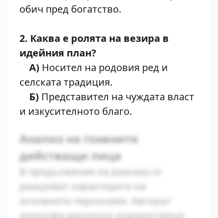
обич пред богатство.
2. Каква е ролята на везира в
идейния план?
А)
Носител на родовия ред и
селската традиция.
Б)
Представител на чуждата власт
и изкусителното благо.
Анализ на главните
действащи лица
В продължение на разказа се
разкриват характерите на
основните персонажи. Авторът
използва различни художествени