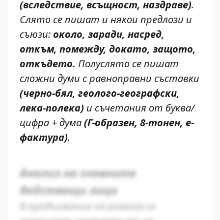
(вследствие, всъщност, наздраве)
.
Слято се пишат и някои предлози и
съюзи:
около, заради, насред,
откъм, помежду, докато, защото,
откъдето.
Полуслято се пишат
сложни думи с равноправни съставки
(черно-бял, геолого-географски,
лека-полека)
и съчетания от буква/
цифра + дума
(Г-образен, 8-тонен, e-
фактура)
.
Анализ на главните
действащи лица
В продължение на разказа се