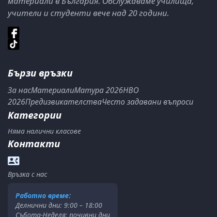
материали в България. Обслужаваме училища,
учители и студенти вече над 20 години.
Бързи връзки
За нас
Материали
Матура 2026
НВО
2026
Предизвикателства
Често задавани въпроси
Категории
Няма налични класове
Контакти
Връзка с нас
Работно време:
Делнични дни: 9:00 – 18:00
Събота-Неделя: почивни дни