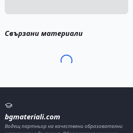
Свързани материали
bgmateriali.com
Водещ партньор на качествени образователни