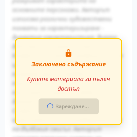
разкриват характерите на
основните персонажи. Авторът
използва различни художествени
похвати за характеризиране -
директна характеристика, диалог,
действия и вътрешен монолог.
Конфликтът между традиционните
Заключено съдържание
ценности и модерните идеи се
проявява ярко в поведението на
Купете материала за пълен
персонажите. Това
достъп
противопоставяне създава
драматично напрежение.
Зареждане...
Символиката в произведението
играе важна роля за разбирането на
по-дълбокия смисъл. Авторът