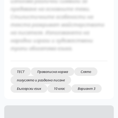
използва различни символи за
предаване на основните теми.
Стилистичните особености на
текста разкриват майстерството
на писателя. Използването на
народни изрази и художествени
тропи обогатява езика.
ТЕСТ
Правописна норма
Слято
полуслято и разделно писане
Български език
10 клас
Вариант 3