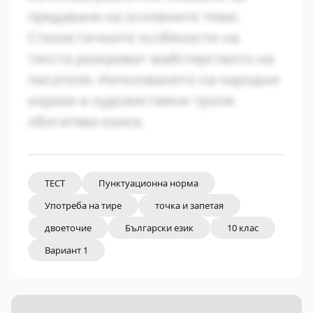
предаване на основните теми.
Стилистичните особености на
текста разкриват майстерството на
писателя. Използването на народни
изрази и художествени тропи
обогатява езика.
ТЕСТ
Пунктуационна норма
Употреба на тире
точка и запетая
двоеточие
Български език
10 клас
Вариант 1