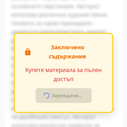
основните персонажи. Авторът
използва различни художествени
похвати за характеризиране -
директна характеристика, диалог,
действия и вътрешен монолог.
Заключено
Конфликтът между традиционните
съдържание
ценности и модерните идеи се
проявява ярко в поведението на
Купете материала за пълен
персонажите. Това
достъп
противопоставяне създава
драматично напрежение.
Зареждане...
Символиката в произведението
играе важна роля за разбирането на
по-дълбокия смисъл. Авторът
използва различни символи за