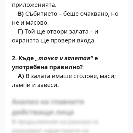
приложенията.
В)
Събитието – беше очаквано, но
не и масово.
Г)
Той ще отвори залата – и
охраната ще провери входа.
2. Къде
„точка и запетая“
е
употребена правилно?
А)
В залата имаше столове, маси;
лампи и завеси.
Анализ на главните
действащи лица
В продължение на разказа се
разкриват характерите на