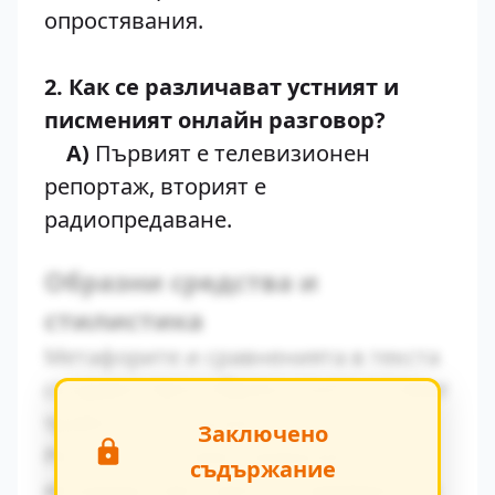
опростявания.
2. Как се различават устният и
писменият онлайн разговор?
А)
Първият е телевизионен
репортаж, вторият е
радиопредаване.
Образни средства и
стилистика
Метафорите и сравненията в текста
създават ярки образи, които остават
трайно в съзнанието на читателя.
Заключено
Ритъмът на повествованието се
съдържание
изгражда чрез умелото редуване на