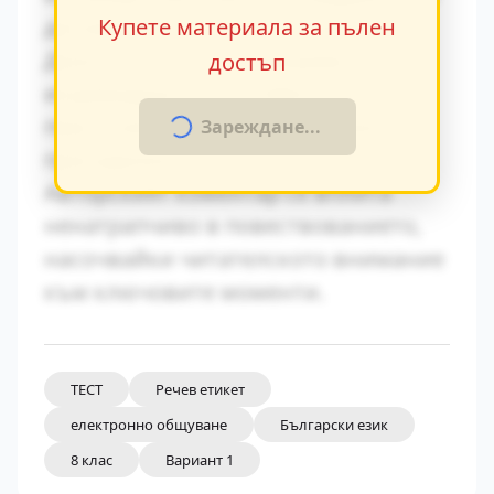
динамични и статични епизоди.
Купете материала за пълен
Диалогичната реч разкрива
достъп
индивидуалните особености на
персонажите и тяхната социална
Зареждане...
принадлежност.
Авторският коментар се вплита
ненатрапчиво в повествованието,
насочвайки читателското внимание
към ключовите моменти.
ТЕСТ
Речев етикет
електронно общуване
Български език
8 клас
Вариант 1