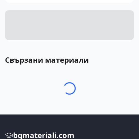
Свързани материали
bgmateriali.com