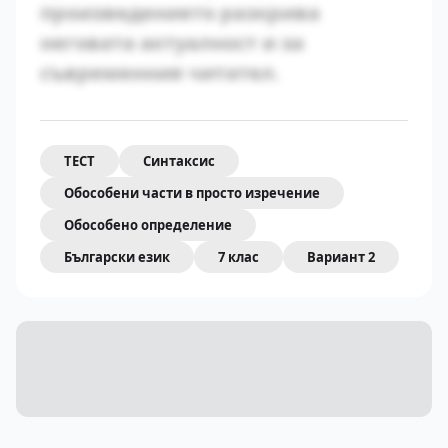
произведението разкрива
неговата актуалност и за
съвременния читател.
ТЕСТ
Синтаксис
Обособени части в просто изречение
Обособено определение
Български език
7 клас
Вариант 2