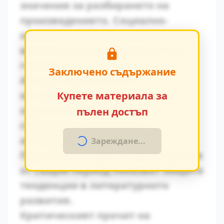
значение за разбирането на
произведението. Социално-
икономическите условия оказват
влияние върху поведението на
героите.
Заключено съдържание
Авторът умело вплита
исторически факти в
Купете материала за
художествения разказ,
пълен достъп
създавайки автентична
атмосфера на епохата.
Зареждане...
Паралелите с други произведения
от същия период показват общите
тенденции в литературното
развитие.
Критическият прочит на