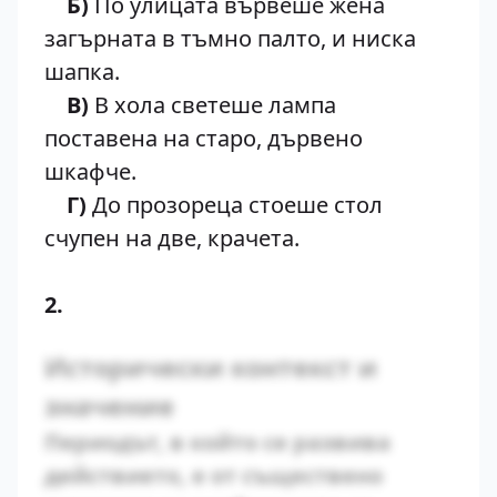
Б)
По улицата вървеше жена
загърната в тъмно палто, и ниска
шапка.
В)
В хола светеше лампа
поставена на старо, дървено
шкафче.
Г)
До прозореца стоеше стол
счупен на две, крачета.
2.
Исторически контекст и
значение
Периодът, в който се развива
действието, е от съществено