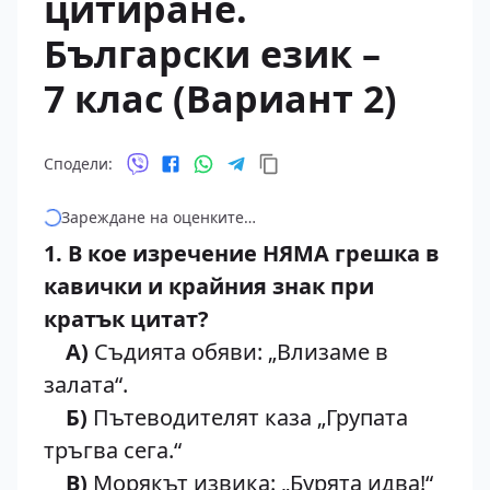
цитиране.
Български език –
7 клас (Вариант 2)
Сподели:
Зареждане на оценките…
1. В кое изречение НЯМА грешка в
кавички и крайния знак при
кратък цитат?
А)
Съдията обяви: „Влизаме в
залата“.
Б)
Пътеводителят каза „Групата
тръгва сега.“
В)
Морякът извика: „Бурята идва!“