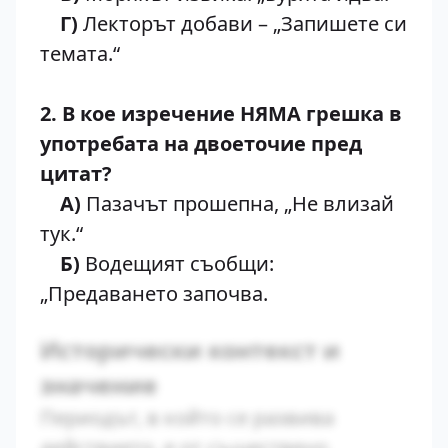
Г)
Лекторът добави – „Запишете си
темата.“
2. В кое изречение НЯМА грешка в
употребата на двоеточие пред
цитат?
А)
Пазачът прошепна, „Не влизай
тук.“
Б)
Водещият съобщи:
„Предаването започва.
Исторически контекст и
значение
Периодът, в който се развива
действието, е от съществено