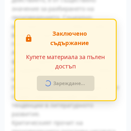
значение за разбирането на
произведението. Социално-
икономическите условия оказват
Заключено
влияние върху поведението на
съдържание
героите.
Авторът умело вплита исторически
Купете материала за пълен
факти в художествения разказ,
достъп
създавайки автентична атмосфера
на епохата.
Зареждане...
Паралелите с други произведения от
същия период показват общите
тенденции в литературното
развитие.
Критическият прочит на