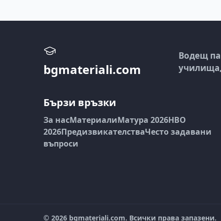
Водещ па
bgmateriali.com
училища, 
Бързи връзки
За нас
Материали
Матура 2026
НВО
2026
Предизвикателства
Често задавани
въпроси
©
2026
bgmateriali.com. Всички права запазени.