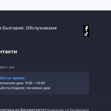
в България. Обслужаваме
нтакти
зка с нас
аботно време:
елнични дни: 9:00 – 18:00
ъбота-Неделя: почивни дни
олитика на бисквитките
Управление на бисквитките