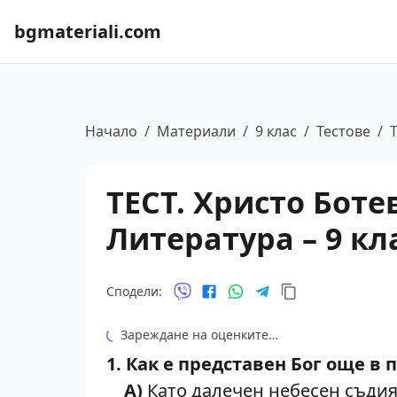
bgmateriali.com
Начало
/
Материали
/
9 клас
/
Тестове
/
ТЕСТ. Христо Боте
Литература – 9 кл
Сподели:
Зареждане на оценките…
1. Как е представен Бог още в 
А)
Като далечен небесен съдия,