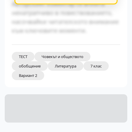
Авторският коментар се вплита
ненатрапчиво в повествованието,
насочвайки читателското внимание
към ключовите моменти.
ТЕСТ
Човекът и обществото
обобщение
Литература
7 клас
Вариант 2