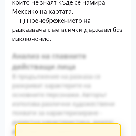
които не знаят къде се намира
Мексико на картата.
Г)
Пренебрежението на
разказвача към всички държави без
изключение.
Анализ на главните
действащи лица
В продължение на разказа се
разкриват характерите на
основните персонажи. Авторът
използва различни художествени
похвати за характеризиране -
директна характеристика, диалог,
действия и вътрешен монолог.