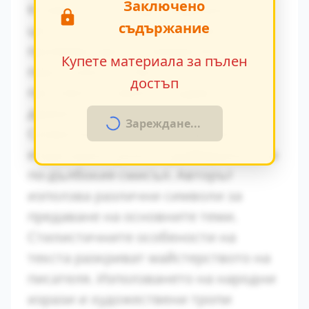
Заключено
Конфликтът между традиционните
съдържание
ценности и модерните идеи се
проявява ярко в поведението на
Купете материала за пълен
персонажите. Това
достъп
противопоставяне създава
драматично напрежение.
Зареждане...
Символиката в произведението
играе важна роля за разбирането на
по-дълбокия смисъл. Авторът
използва различни символи за
предаване на основните теми.
Стилистичните особености на
текста разкриват майстерството на
писателя. Използването на народни
изрази и художествени тропи