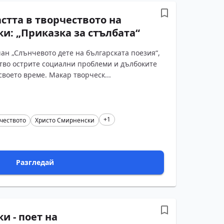
стта в творчеството на
и: „Приказка за стълбата“
ан „Слънчевото дете на българската поезия“,
ство острите социални проблеми и дълбоките
воето време. Макар творческ...
+1
чеството
Христо Смирненски
Разгледай
и - поет на