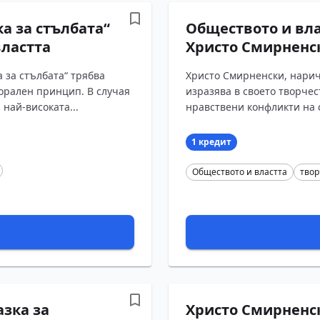
а за стълбата“
Обществото и вла
властта
Христо Смирненск
 за стълбата“ трябва
Христо Смирненски, нарич
орален принцип. В случая
изразява в своето творче
 най-високата...
нравствени конфликти на с
1 кредит
Обществото и властта
твор
азка за
Христо Смирненск