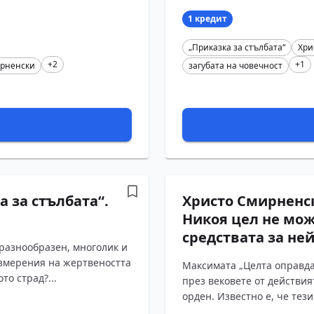
1 кредит
„Приказка за стълбата“
Хри
+2
+1
ирненски
загубата на човечност
 за стълбата“.
Христо Смирненск
Никоя цел не мож
средствата за не
разнообразен, многолик и
измерения на жертвеността
Максимата „Целта оправда
то страд?...
през вековете от действия
орден. Известно е, че тези