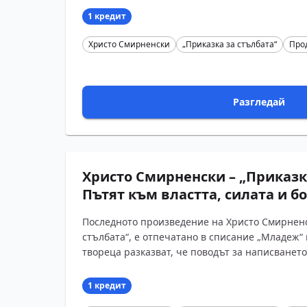
1 кредит
Христо Смирненски
„Приказка за стълбата“
Про
Разгледай
Христо Смирненски – „Приказка
Пътят към властта, силата и бо
Последното произведение на Христо Смирнен
стълбата“, е отпечатано в списание „Младеж“ 
твореца разказват, че поводът за написването 
1 кредит