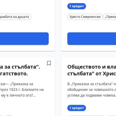
1 кредит
дажбата на душата
Христо Смирненски
„Прика
 за стълбата“.
Обществото и вла
гатството.
стълбата“ от Хри
ски— „Приказка за
В „Приказка за стълбата“ 
през 1923 г. Близките на
обобщение за човешкото о
му е личното ого?...
успява да подмами човека. 
1 кредит