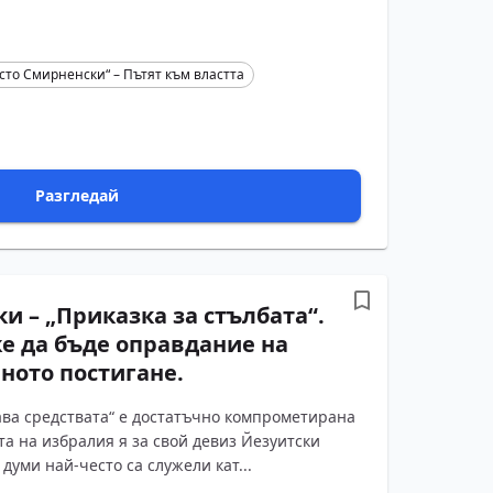
сто Смирненски“ – Пътят към властта
Разгледай
и – „Приказка за стълбата“.
е да бъде оправдание на
йното постигане.
ва средствата“ е достатъчно компрометирана
та на избралия я за свой девиз Йезуитски
 думи най-често са служели кат...