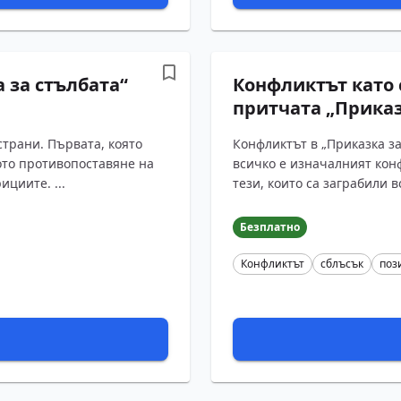
 за стълбата“
Конфликтът като 
притчата „Приказ
страни. Първата, която
Конфликтът в „Приказка за
ото противопоставяне на
всичко е изначалният кон
ициите. ...
тези, които са заграбили в
Безплатно
Конфликтът
сблъсък
поз