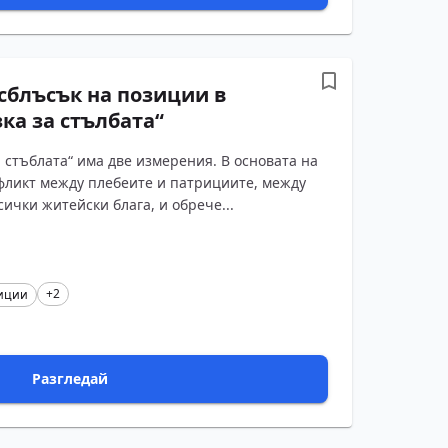
сблъсък на позиции в
ка за стълбата“
 стъблата“ има две измерения. В основата на
фликт между плебеите и патрициите, между
сички житейски блага, и обрече...
+2
иции
Разгледай