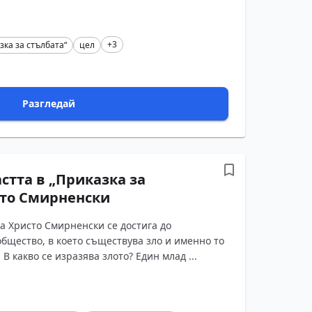
+3
зка за стълбата“
цел
Разгледай
стта в „Приказка за
сто Смирненски
на Христо Смирненски се достига до
бщество, в което съществува зло и именно то
В какво се изразява злото? Един млад ...