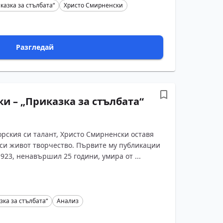
казка за стълбата“
Христо Смирненски
Разгледай
и – „Приказка за стълбата“
рския си талант, Христо Смирненски оставя
 си живот творчество. Първите му публикации
 1923, ненавършил 25 години, умира от ...
зка за стълбата“
Анализ