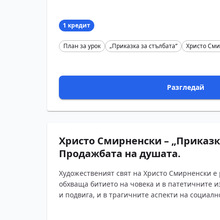
1 кредит
План за урок
„Приказка за стълбата“
Христо См
Разгледай
Христо Смирненски – „Приказка
Продажбата на душата.
Художественият свят на Христо Смирненски е 
обхваща битието на човека и в патетичните 
и подвига, и в трагичните аспекти на социално