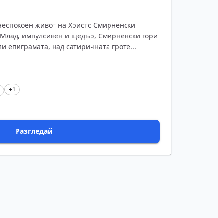
 неспокоен живот на Христо Смирненски
. Млад, импулсивен и щедър, Смирненски гори
ли епиграмата, над сатиричната гроте...
+1
Разгледай