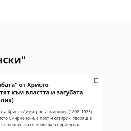
нски
"
лбата“ от Христо
тят към властта и загубата
ализ)
ата Христо Димитров Измирлиев (1898–1923),
сто Смирненски, е поет и сатирик, творящ в
то творчество се появява в период на...