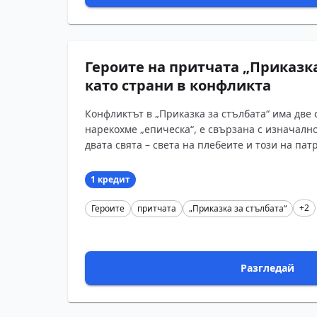
Героите на притчата „Приказка
като страни в конфликта
Конфликтът в „Приказка за стълбата“ има две 
нарекохме „епическа“, е свързана с изначалн
двата свята – света на плебеите и този на патр
1 кредит
+2
Героите
притчата
„Приказка за стълбата“
Разгледай