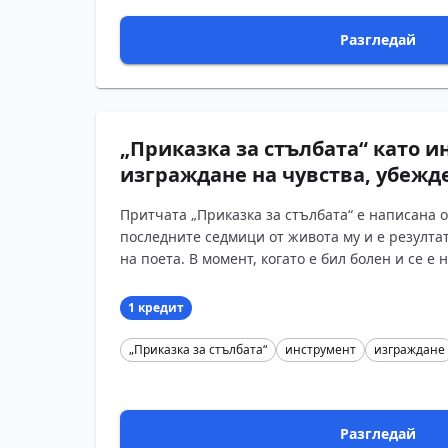
Разгледай
„Приказка за стълбата“ като и
изграждане на чувства, убежд
Притчата „Приказка за стълбата“ е написана 
последните седмици от живота му и е резулта
на поета. В момент, когато е бил болен и се е 
1 кредит
„Приказка за стълбата“
инструмент
изграждане
Разгледай