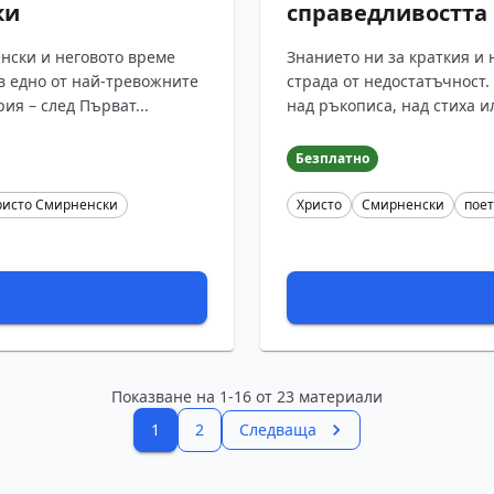
ки
справедливостта
нски и неговото време
Знанието ни за краткия и
в едно от най-тревожните
страда от недостатъчност
ия – след Първат...
над ръкописа, над стиха и
Безплатно
ристо Смирненски
Христо
Смирненски
поет
Показване на
1
-
16
от
23
материали
1
2
Следваща