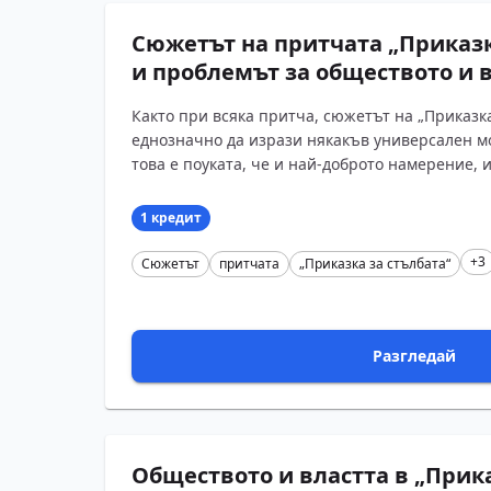
Сюжетът на притчата „Приказк
и проблемът за обществото и 
Както при всяка притча, сюжетът на „Приказка
еднозначно да изрази някакъв универсален м
това е поуката, че и най-доброто намерение, и
1 кредит
+3
Сюжетът
притчата
„Приказка за стълбата“
Разгледай
Обществото и властта в „Прик