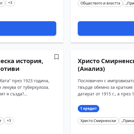
+3
ят
Обществото и властта
„При
ческа история,
Христо Смирненск
мотиви
(Анализ)
бата“ през 1923 година,
Пословичен с импровизато
е лекува от туберкулоза.
твърде обемно за краткия
т я създа?...
датират от 1915 г., а през
1 кредит
+3
т
Христо Смирненски
„Прика