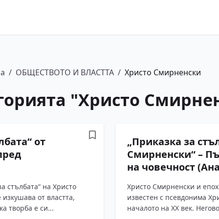
ра
/
ОБЩЕСТВОТО И ВЛАСТТА
/
Христо Смирненски
горията "
Христо Смирне
лбата“ от
„Приказка за стъ
пред
Смирненски“ – Пъ
на човечност (Ан
а стълбата“ на Христо
Христо Смирненски и епох
 изкушава от властта,
известен с псевдонима Хри
ка творба е си...
началото на XX век. Негово