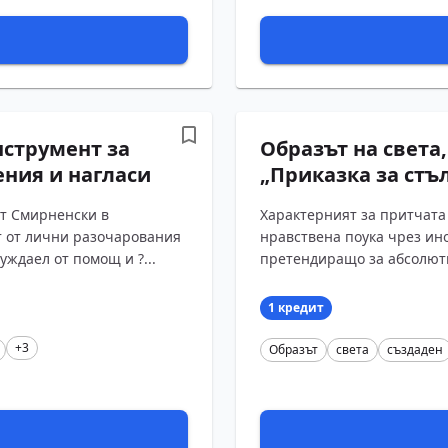
нструмент за
Образът на света
ения и нагласи
„Приказка за стъ
от Смирненски в
Характерният за притчата
т от лични разочарования
нравствена поука чрез ино
нуждаел от помощ и ?...
претендиращо за абсолютна
1 кредит
+3
Образът
света
създаден