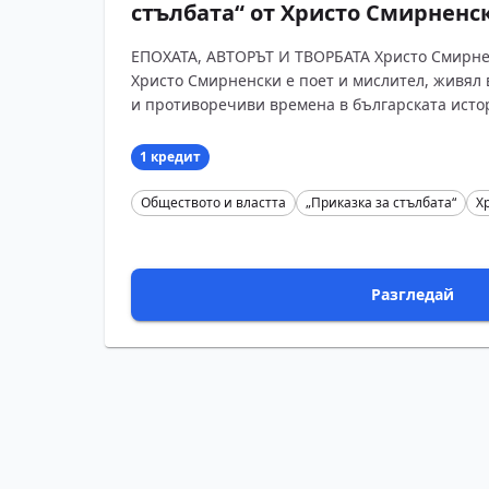
стълбата“ от Христо Смирненс
ЕПОХАТА, АВТОРЪТ И ТВОРБАТА Христо Смирне
Христо Смирненски е поет и мислител, живял 
и противоречиви времена в българската истор
1 кредит
Обществото и властта
„Приказка за стълбата“
Х
Разгледай