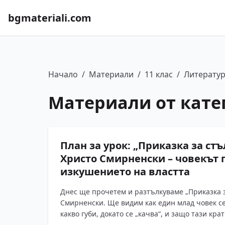
bgmateriali.com
Начало
/
Материали
/
11 клас
/
Литерату
Материали от кате
План за урок: „Приказка за стъ
Христо Смирненски – човекът 
изкушението на властта
Днес ще прочетем и разтълкуваме „Приказка з
Смирненски. Ще видим как един млад човек се
какво губи, докато се „качва“, и защо тази крат