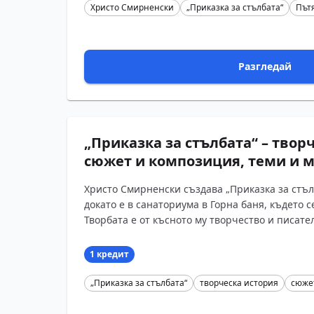
Христо Смирненски
„Приказка за стълбата“
Път
Разгледай
„Приказка за стълбата“ – твор
сюжет и композиция, теми и 
Христо Смирненски създава „Приказка за стъл
докато е в санаториума в Горна баня, където с
Творбата е от късното му творчество и писателя
1 кредит
„Приказка за стълбата“
творческа история
сюже