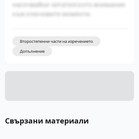
насочвайки читателското внимание
към ключовите моменти.
Второстепенни части на изречението
Допълнение
Свързани материали