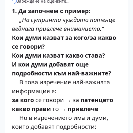
Зареждане на оценките…
1. Да започнем с пример:
„На сутринта чуждото патенце
веднага привлече вниманието.“
Кои думи казват за кого/за какво
се говори?
Кои думи казват какво става?
И кои думи добавят още
подробности към най-важните?
В това изречение най-важната
информация е:
за кого
се говори → за
патенцето
какво прави
то →
привлече
Но в изречението има и думи,
които добавят подробности: