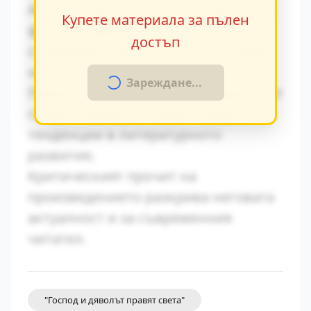
Авторът умело вплита исторически
Купете материала за пълен
факти в художествения разказ,
достъп
създавайки автентична атмосфера
на епохата.
Зареждане...
Паралелите с други произведения от
същия период показват общите
тенденции в литературното
развитие.
Критическият прочит на
произведението разкрива неговата
актуалност и за съвременния
читател.
"Господ и дяволът правят света"