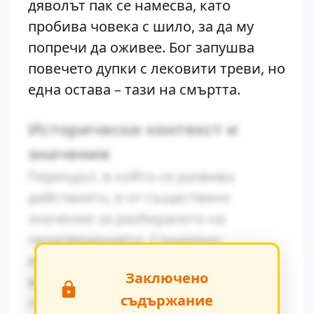
дяволът пак се намесва, като
пробива човека с шило, за да му
попречи да оживее. Бог запушва
повечето дупки с лековити треви, но
една остава – тази на смъртта.
Исторически контекст и
значение
Периодът, в който се развива
действието, е от съществено
значение за разбирането на
произведението. Социално-
икономическите условия оказват
Заключено
влияние върху поведението на
съдържание
героите.