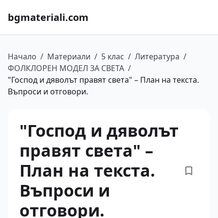
bgmateriali.com
Начало
/
Материали
/
5 клас
/
Литература
/
ФОЛКЛОРЕН МОДЕЛ ЗА СВЕТА
/
"Господ и дяволът правят света" – План на текста.
Въпроси и отговори.
"Господ и дяволът
правят света" –
План на текста.
Въпроси и
отговори.